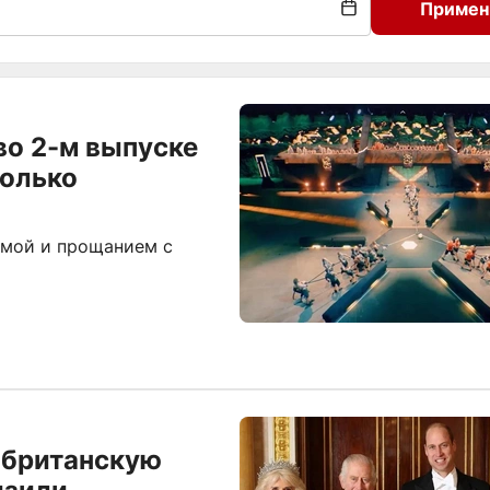
Примен
 во 2-м выпуске
колько
вмой и прощанием с
 британскую