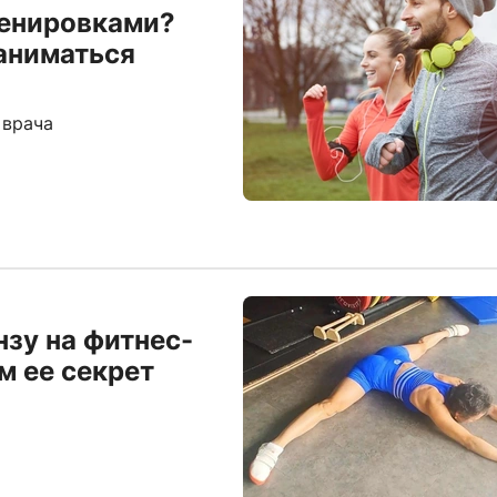
ренировками?
заниматься
 врача
нзу на фитнес-
м ее секрет