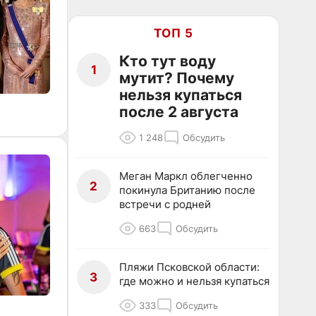
ТОП 5
Кто тут воду
1
мутит? Почему
нельзя купаться
после 2 августа
1 248
Обсудить
Меган Маркл облегченно
2
покинула Британию после
встречи с родней
663
Обсудить
Пляжи Псковской области:
3
где можно и нельзя купаться
333
Обсудить