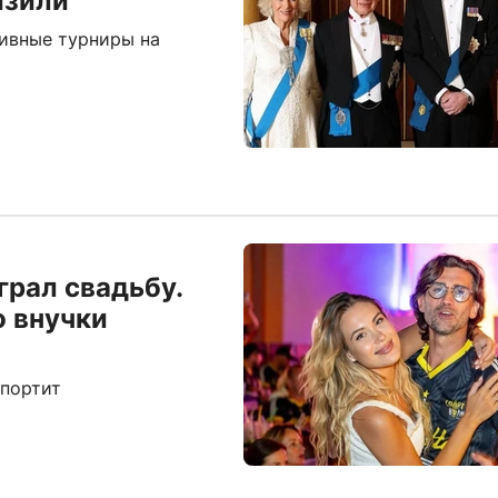
изили
тивные турниры на
грал свадьбу.
о внучки
 портит