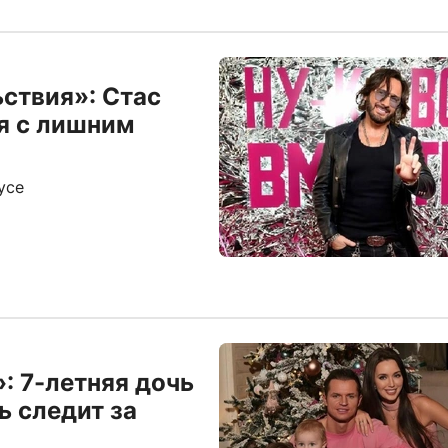
ьствия»: Стас
я с лишним
усе
: 7-летняя дочь
ь следит за