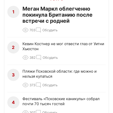
Меган Маркл облегченно
1
покинула Британию после
встречи с родней
703
Обсудить
Кевин Костнер не мог отвести глаз от Уитни
2
Хьюстон
382
Обсудить
Пляжи Псковской области: где можно и
3
нельзя купаться
373
Обсудить
Фестиваль «Псковские каникулы» собрал
4
почти 70 тысяч гостей
307
Обсудить