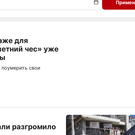
Примен
аже для
летний чес» уже
ны
 поумерить свои
али разгромило