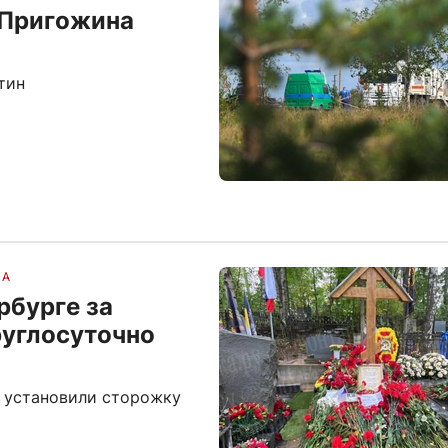
 Пригожина
тин
НА
рбурге за
руглосуточно
» установили сторожку