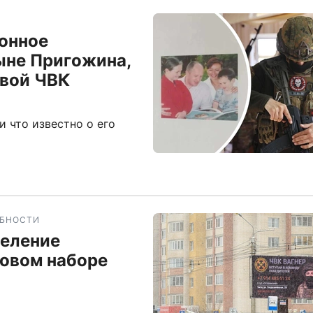
ионное
сыне Пригожина,
авой ЧВК
и что известно о его
БНОСТИ
деление
новом наборе