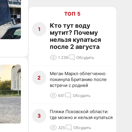
ТОП 5
Кто тут воду
1
мутит? Почему
нельзя купаться
после 2 августа
1 239
Обсудить
Меган Маркл облегченно
2
покинула Британию после
встречи с родней
641
Обсудить
Пляжи Псковской области:
3
где можно и нельзя купаться
325
Обсудить