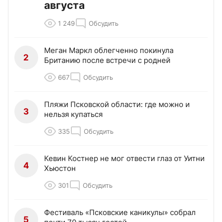
августа
1 249
Обсудить
Меган Маркл облегченно покинула
2
Британию после встречи с родней
667
Обсудить
Пляжи Псковской области: где можно и
3
нельзя купаться
335
Обсудить
Кевин Костнер не мог отвести глаз от Уитни
4
Хьюстон
301
Обсудить
Фестиваль «Псковские каникулы» собрал
5