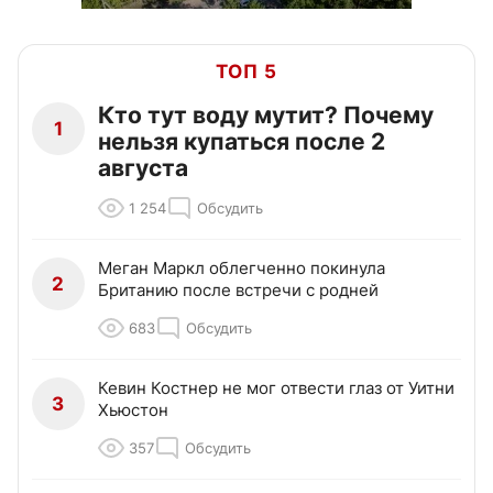
ТОП 5
Кто тут воду мутит? Почему
1
нельзя купаться после 2
августа
1 254
Обсудить
Меган Маркл облегченно покинула
2
Британию после встречи с родней
683
Обсудить
Кевин Костнер не мог отвести глаз от Уитни
3
Хьюстон
357
Обсудить