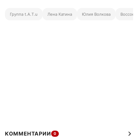
Группа t.A.T.u
Лена Катина
Юлия Волкова
Воссоед
КОММЕНТАРИИ
0