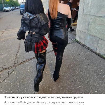
Поклонники уже вовсю судачат о воссоединении группы
Источник: 
official_juliavolkova / 
Instagram (экстремистская 