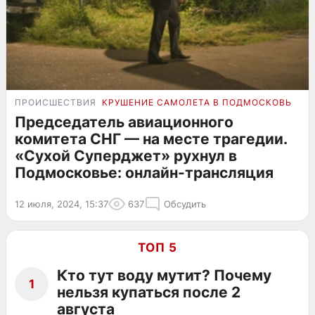
ПРОИСШЕСТВИЯ
КРУШЕНИЕ САМОЛЕТА В ПОДМОСКОВЬЕ
О
Председатель авиационного
комитета СНГ — на месте трагедии.
«Сухой Суперджет» рухнул в
Подмосковье: онлайн-трансляция
12 июля, 2024, 15:37
637
Обсудить
ТОП 5
Кто тут воду мутит? Почему
1
нельзя купаться после 2
августа