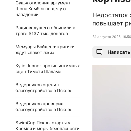
Судья отклонил аргумент
Шона Комбса по делу о
Недостаток 
нападении
повышает ри
Радиоведущего обвинили в
трате $137 тыс. донатов
31 августа 2025, 19:5
Мемуары Байдена: критики
Написать
ждут «пакет лжи»
Kylie Jenner против интимных
сцен Тимоти Шаламе
Ведерников оценил
благоустройство в Пскове
Ведерников проверил
благоустройство в Пскове
SwimCup Псков: старты у
Кремля и меры безопасности