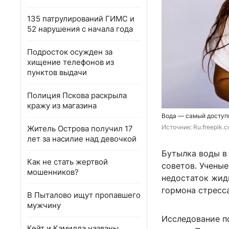
135 патрулирований ГИМС и
52 нарушения с начала года
Подросток осужден за
хищение телефонов из
пунктов выдачи
Полиция Пскова раскрыла
кражу из магазина
Вода — самый доступн
Источник: 
Ru.freepik.
Житель Острова получил 17
лет за насилие над девочкой
Бутылка воды в
Как не стать жертвой
советов. Учены
мошенников?
недостаток жид
гормона стресса
В Пыталово ищут пропавшего
мужчину
Исследование по
Кейт и Камилла названы