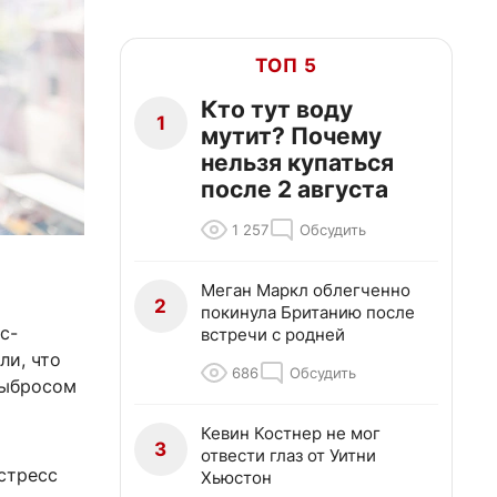
ТОП 5
Кто тут воду
1
мутит? Почему
нельзя купаться
после 2 августа
1 257
Обсудить
Меган Маркл облегченно
2
покинула Британию после
с-
встречи с родней
ли, что
686
Обсудить
выбросом
Кевин Костнер не мог
3
отвести глаз от Уитни
стресс
Хьюстон