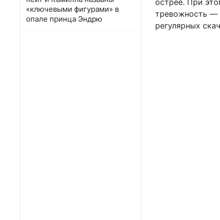
острее. При эт
«ключевыми фигурами» в
тревожность — 
опале принца Эндрю
регулярных ска