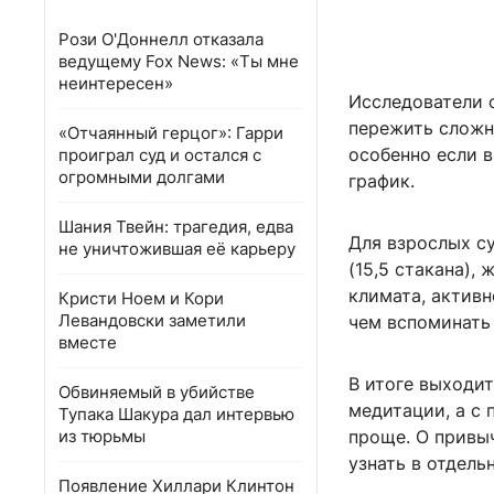
Рози О'Доннелл отказала
ведущему Fox News: «Ты мне
неинтересен»
Исследователи 
пережить сложн
«Отчаянный герцог»: Гарри
особенно если 
проиграл суд и остался с
огромными долгами
график.
Шания Твейн: трагедия, едва
Для взрослых с
не уничтожившая её карьеру
(15,5 стакана), 
климата, активн
Кристи Ноем и Кори
Левандовски заметили
чем вспоминать
вместе
В итоге выходит
Обвиняемый в убийстве
медитации, а с 
Тупака Шакура дал интервью
из тюрьмы
проще. О привы
узнать в отдель
Появление Хиллари Клинтон