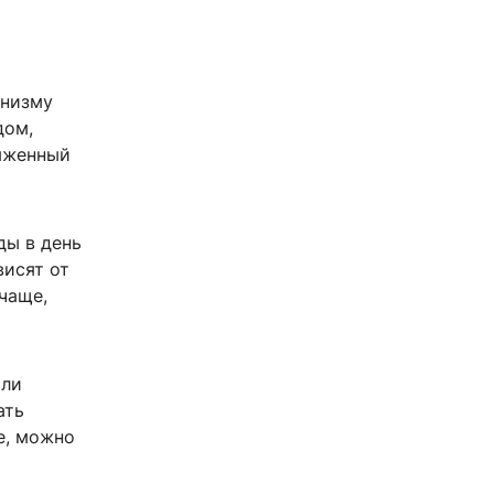
анизму
дом,
ряженный
ды в день
висят от
чаще,
или
ать
е, можно