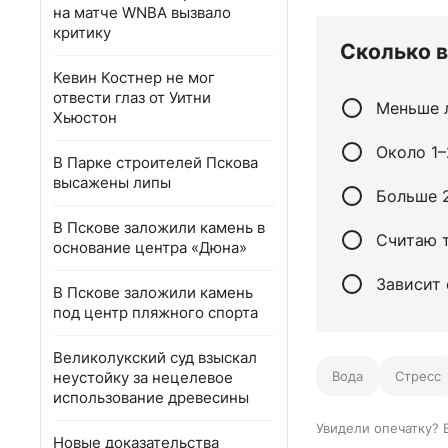
на матче WNBA вызвало
критику
Сколько в
Кевин Костнер не мог
отвести глаз от Уитни
Меньше 
Хьюстон
Около 1–
В Парке строителей Пскова
высажены липы
Больше 2
В Пскове заложили камень в
Считаю т
основание центра «Дюна»
Зависит 
В Пскове заложили камень
под центр пляжного спорта
Великолукский суд взыскал
неустойку за нецелевое
Вода
Стресс
использование древесины
Увидели опечатку? 
Новые доказательства