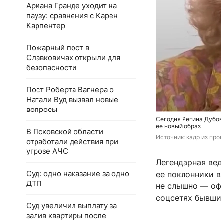
Ариана Гранде уходит на
паузу: сравнения с Карен
Карпентер
Пожарный пост в
Славковичах открыли для
безопасности
Пост Роберта Вагнера о
Натали Вуд вызвал новые
вопросы
Сегодня Регина Дубов
ее новый образ
В Псковской области
Источник: 
кадр из про
отработали действия при
угрозе АЧС
Легендарная вед
Суд: одно наказание за одно
ее поклонники в
ДТП
не слышно — оф
соцсетях бывших
Суд увеличил выплату за
залив квартиры после