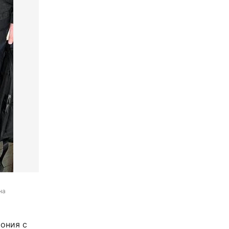
а 
рония с