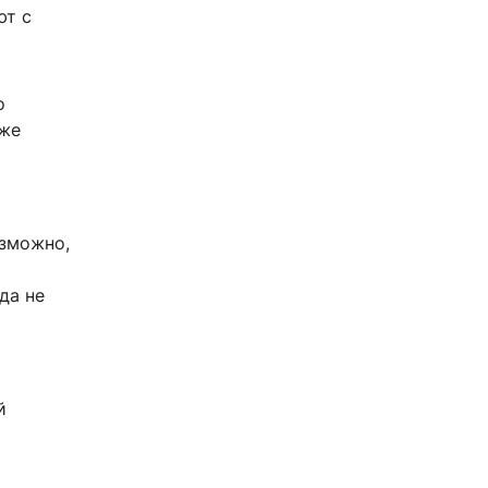
ют с
о
 же
озможно,
да не
й