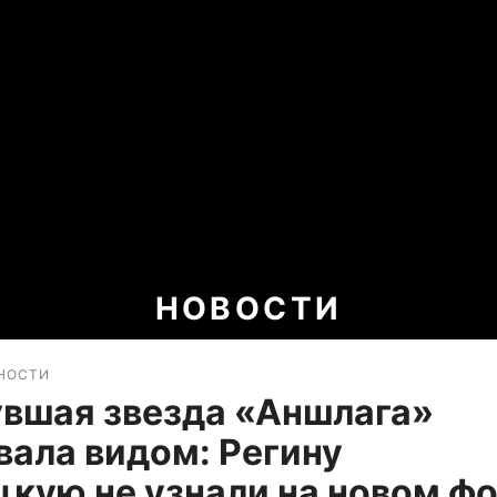
НОВОСТИ
НОСТИ
вшая звезда «Аншлага»
ала видом: Регину
кую не узнали на новом ф