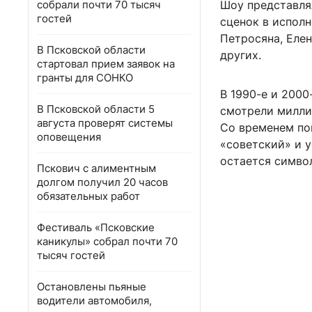
собрали почти 70 тысяч
Шоу представля
гостей
сценок в исполн
Петросяна, Еле
В Псковской области
других.
стартовал прием заявок на
гранты для СОНКО
В 1990-е и 200
В Псковской области 5
смотрели милли
августа проверят системы
Со временем поп
оповещения
«советский» и 
остается симво
Пскович с алиментным
долгом получил 20 часов
обязательных работ
Фестиваль «Псковские
каникулы» собрал почти 70
тысяч гостей
Остановлены пьяные
водители автомобиля,