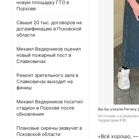
новую площадку ГТО в
Порхове
Свыше 20 тыс. договоров на
догазификацию в Псковской
области
Михаил Ведерников оценил
новый пожарный пост в
Славковичах
Ремонт зрительного зала в
Славковичах выходит на
финиш
Михаил Ведерников посетил
стадион в Порхове после
Вы бы узнали Регину Д
обновления
Источник: 
s.a.drobote
территории РФ)
Плановые сирены зазвучат в
Псковской области
«Всё хорошо, — 