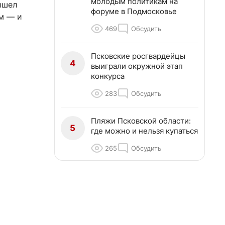
молодым политикам на
ишел
форуме в Подмосковье
м — и
469
Обсудить
Псковские росгвардейцы
4
выиграли окружной этап
конкурса
283
Обсудить
Пляжи Псковской области:
5
где можно и нельзя купаться
265
Обсудить