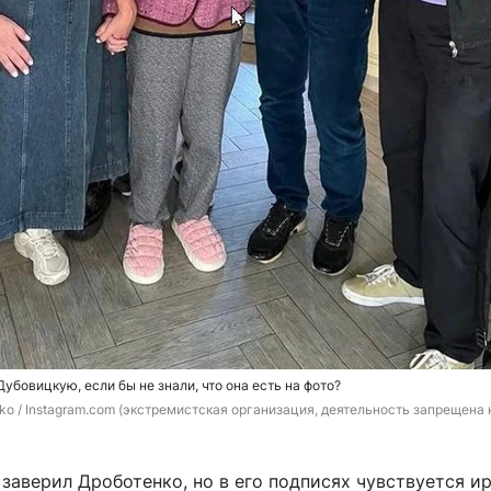
убовицкую, если бы не знали, что она есть на фото?
nko / Instagram.com (экстремистская организация, деятельность запрещена н
заверил Дроботенко, но в его подписях чувствуется и