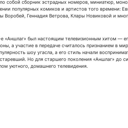
ло собой сборник эстрадных номеров, миниатюр, моно
ении популярных комиков и артистов того времени: Ев
ны Воробей, Геннадия Ветрова, Клары Новиковой и мно
0-е «Аншлаг» был настоящим телевизионным хитом — е
оны, а участие в передаче считалось признанием в ми
улярность шоу угасла, а его стиль начали воспринима
устаревший. Но для старшего поколения «Аншлаг» до с
лом уютного, домашнего телевидения.