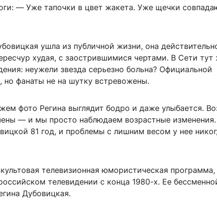
оги: — Уже тапочки в цвет жакета. Уже щечки совпада
убовицкая ушла из публичной жизни, она действительн
ересчур худая, с заострившимися чертами. В Сети тут
дения: неужели звезда серьезно больна? Официальной
 но фанаты не на шутку встревожены.
ежем фото Регина выглядит бодро и даже улыбается. В
чены — и мы просто наблюдаем возрастные изменения.
ицкой 81 год, и проблемы с лишним весом у нее никог
 культовая телевизионная юмористическая программа,
российском телевидении с конца 1980-х. Ее бессменно
егина Дубовицкая.