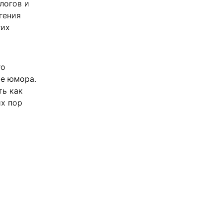
логов и
гения
гих
го
ре юмора.
ть как
их пор