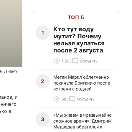
ТОП 5
Кто тут воду
1
мутит? Почему
нельзя купаться
после 2 августа
1 203
Обсудить
ям увидеть
Меган Маркл облегченно
2
покинула Британию после
встречи с родней
анов, и
580
Обсудить
 ничего
ько в
«Мы живем в чрезвычайно
3
сложное время»: Дмитрий
Медведев обратился к