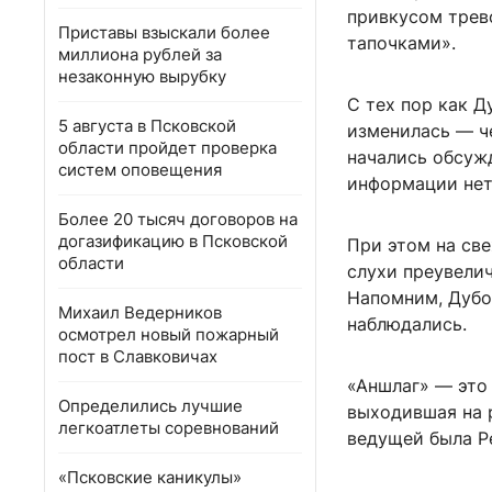
привкусом трев
Приставы взыскали более
тапочками».
миллиона рублей за
незаконную вырубку
С тех пор как Д
5 августа в Псковской
изменилась — ч
области пройдет проверка
начались обсуж
систем оповещения
информации нет,
Более 20 тысяч договоров на
догазификацию в Псковской
При этом на св
области
слухи преувели
Напомним, Дубов
Михаил Ведерников
наблюдались.
осмотрел новый пожарный
пост в Славковичах
«Аншлаг» — это
Определились лучшие
выходившая на 
легкоатлеты соревнований
ведущей была Р
«Псковские каникулы»