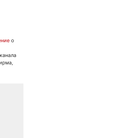
ение
о
-канала
ирма,