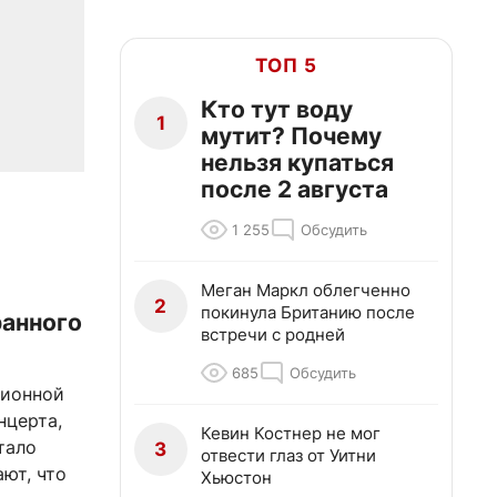
ТОП 5
Кто тут воду
1
мутит? Почему
нельзя купаться
после 2 августа
1 255
Обсудить
Меган Маркл облегченно
2
покинула Британию после
анного
встречи с родней
685
Обсудить
ционной
нцерта,
Кевин Костнер не мог
тало
3
отвести глаз от Уитни
ют, что
Хьюстон