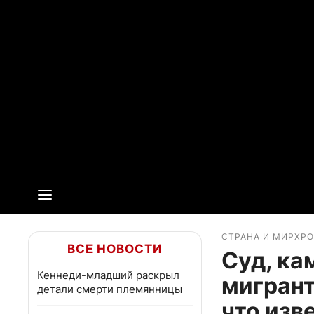
СТРАНА И МИР
ХР
ВСЕ НОВОСТИ
Суд, ка
Кеннеди-младший раскрыл
мигрант
детали смерти племянницы
что изв