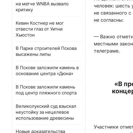
на матче WNBA вызвало
человек: шесть
критику
не связанного 
не согласны:
Кевин Костнер не мог
отвести глаз от Уитни
Хьюстон
— Важно отмети
местными закон
В Парке строителей Пскова
телеграме.
высажены липы
В Пскове заложили камень в
основание центра «Дюна»
«В пр
В Пскове заложили камень
концер
под центр пляжного спорта
Великолукский суд взыскал
неустойку за нецелевое
использование древесины
Участники отмет
Новые доказательства