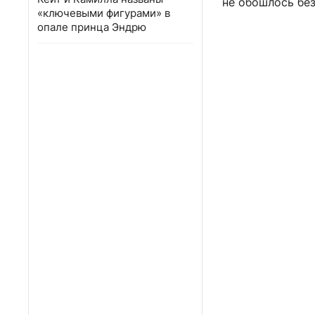
не обошлось без
«ключевыми фигурами» в
опале принца Эндрю