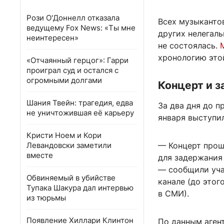
Рози О'Доннелл отказала
Всех музыкантов
ведущему Fox News: «Ты мне
других нелегал
неинтересен»
не состоялась.
хронологию это
«Отчаянный герцог»: Гарри
проиграл суд и остался с
огромными долгами
Концерт и 
Шания Твейн: трагедия, едва
За два дня до п
не уничтожившая её карьеру
января выступил
Кристи Ноем и Кори
Левандовски заметили
— Концерт проше
вместе
для задержания
— сообщили уча
Обвиняемый в убийстве
канале (до этог
Тупака Шакура дал интервью
в СМИ).
из тюрьмы
Появление Хиллари Клинтон
По данным аген