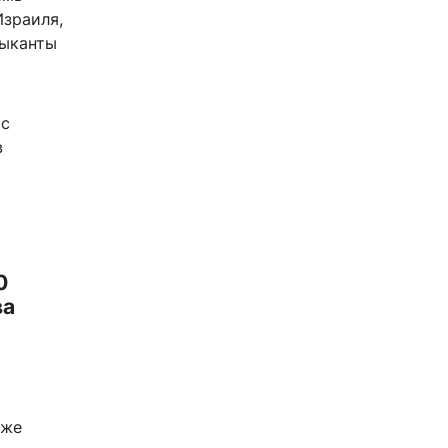
Израиля,
зыканты
 с
в
0
ва
кже