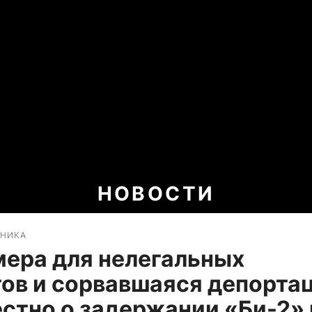
НОВОСТИ
ОНИКА
мера для нелегальных
ов и сорвавшаяся депорта
естно о задержании «Би-2» 