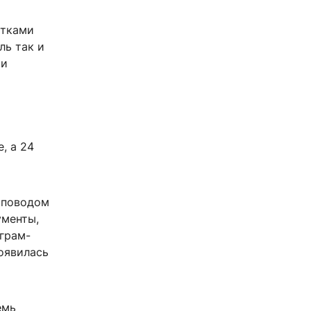
ятками
ль так и
 и
, а 24
: поводом
ументы,
грам-
появилась
емь