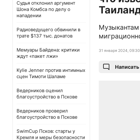
Судья отклонил аргумент
Таилан
Шона Комбса по делу о
нападении
Музыкантам 
Радиоведущего обвинили в
миграционн
трате $137 тыс. донатов
Мемуары Байдена: критики
31 января 2024, 09:30
ждут «пакет лжи»
Написать
Kylie Jenner против интимных
сцен Тимоти Шаламе
Ведерников оценил
благоустройство в Пскове
Ведерников проверил
благоустройство в Пскове
SwimCup Псков: старты у
Кремля и меры безопасности