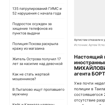
135 патрулирований ГИМС и
52 нарушения с начала года
Подросток осужден за
хищение телефонов из
пунктов выдачи
Артистам отказали в 
Полиция Пскова раскрыла
Источник: 
Артем Устю
кражу из магазина
Настоящий 
Житель Острова получил 17
иностранны
лет за насилие над девочкой
МИХАЙЛОВИЧ
агента БО
Как не стать жертвой
мошенников?
Уже почти неде
полиции в Таил
В Пыталово ищут пропавшего
мужчину
состоявшегося 
отсутствие разр
Кейт и Камилла названы