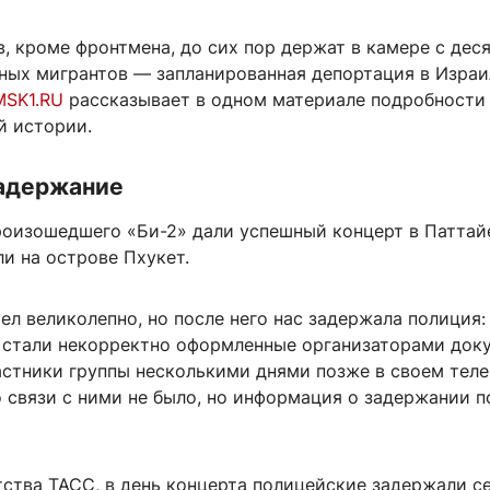
, кроме фронтмена, до сих пор держат в камере с дес
ьных мигрантов — запланированная депортация в Израи
MSK1.RU
рассказывает в одном материале подробности
й истории.
задержание
роизошедшего «Би-2» дали успешный концерт в Паттайе
и на острове Пхукет.
л великолепно, но после него нас задержала полиция
 стали некорректно оформленные организаторами док
стники группы несколькими днями позже в своем теле
о связи с ними не было, но информация о задержании 
тства ТАСС, в день концерта полицейские задержали с