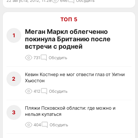
22 августа, 2012, 11:28
646
Обсудить
ТОП 5
Меган Маркл облегченно
1
покинула Британию после
встречи с родней
731
Обсудить
Кевин Костнер не мог отвести глаз от Уитни
2
Хьюстон
412
Обсудить
Пляжи Псковской области: где можно и
3
нельзя купаться
404
Обсудить