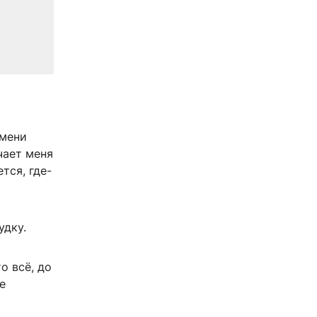
имени
чает меня
тся, где-
удку.
о всё, до
е