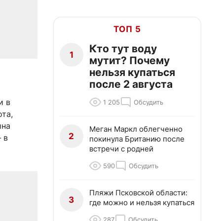
ТОП 5
Кто тут воду
1
мутит? Почему
нельзя купаться
после 2 августа
и в
1 205
Обсудить
та,
ина
Меган Маркл облегченно
2
 в
покинула Британию после
встречи с родней
590
Обсудить
Пляжи Псковской области:
3
где можно и нельзя купаться
287
Обсудить