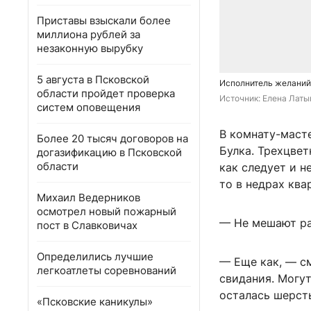
Приставы взыскали более
миллиона рублей за
незаконную вырубку
5 августа в Псковской
Исполнитель желаний 
области пройдет проверка
Источник: 
Елена Латы
систем оповещения
В комнату-маст
Более 20 тысяч договоров на
Булка. Трехцвет
догазификацию в Псковской
области
как следует и н
то в недрах ква
Михаил Ведерников
осмотрел новый пожарный
— Не мешают ра
пост в Славковичах
Определились лучшие
— Еще как, — см
легкоатлеты соревнований
свидания. Могут
осталась шерсть
«Псковские каникулы»