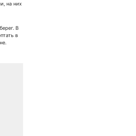
и, на них
ерег. В
птать в
не.