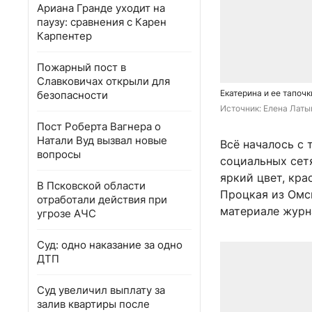
Ариана Гранде уходит на
паузу: сравнения с Карен
Карпентер
Пожарный пост в
Славковичах открыли для
Екатерина и ее тапоч
безопасности
Источник: 
Елена Латы
Пост Роберта Вагнера о
Натали Вуд вызвал новые
Всё началось с 
вопросы
социальных сет
яркий цвет, кр
В Псковской области
Процкая из Омск
отработали действия при
материале журн
угрозе АЧС
Суд: одно наказание за одно
ДТП
Суд увеличил выплату за
залив квартиры после