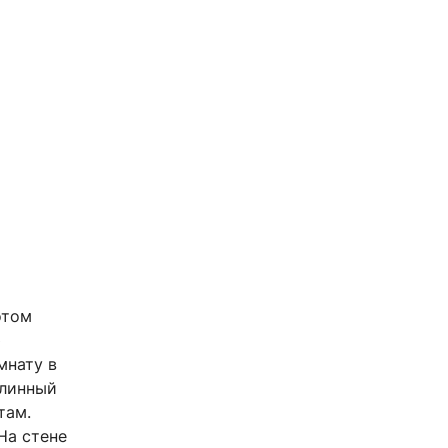
отом
ю
мнату в
длинный
там.
На стене