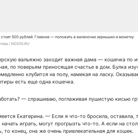
стоит 500 рублей. Главное — положить в валеночки зернышко и монетку
пова / NGS55.RU
ерскую вальяжно заходит важная дама — кошечка по 
ная, по поверьям приносящая счастье в дом. Булка изу
емедленно клубится на полу, намекая на ласку. Оказывае
ртиры есть еще одна кошечка.
ботать? — спрашиваю, поглаживая пушистую кисью гр
еется Екатерина. — Если я что-то бросила, оставила, т
 начать играть, могут прогрызть что-то. А если на стол
, то конец, она же очень привлекательная для кошек.