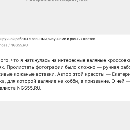
ки ручной работы с разными рисунками и разных цветов
пова / NGS55.RU
того, что я наткнулась на интересные валяные кроссовк
ях. Пролистать фотографии было сложно — ручная рабо
асивые кожаные вставки. Автор этой красоты — Екатер
а, для которой валяние не хобби, а призвание. О ней —
алиста NGS55.RU.