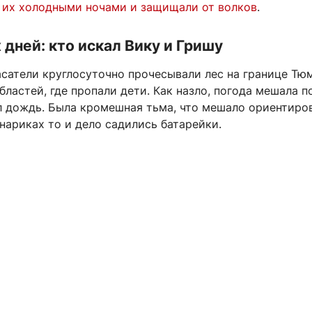
 их холодными ночами и защищали от волков
.
 дней: кто искал Вику и Гришу
асатели круглосуточно прочесывали лес на границе Тю
ластей, где пропали дети. Как назло, погода мешала п
л дождь. Была кромешная тьма, что мешало ориентиро
нариках то и дело садились батарейки.