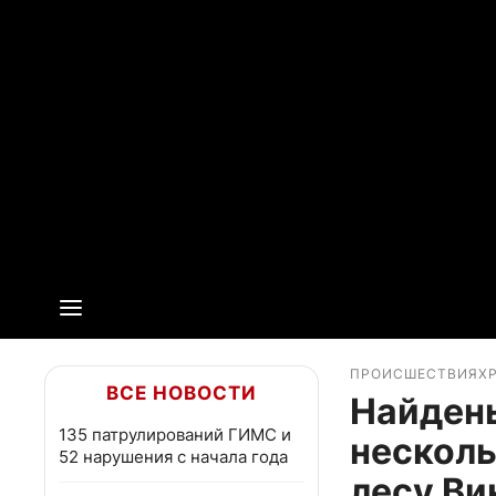
ПРОИСШЕСТВИЯ
Х
ВСЕ НОВОСТИ
Найдены
135 патрулирований ГИМС и
несколь
52 нарушения с начала года
лесу Ви