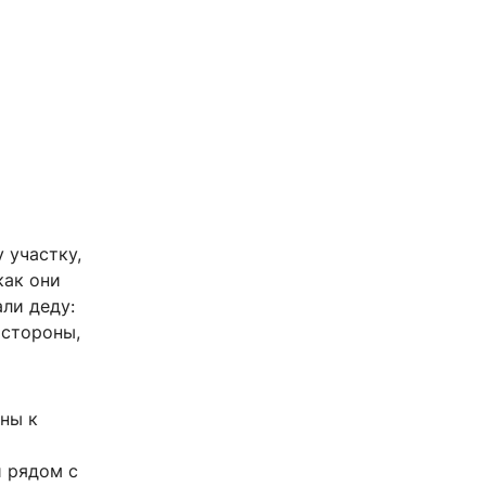
 участку,
как они
али деду:
 стороны,
ны к
и рядом с