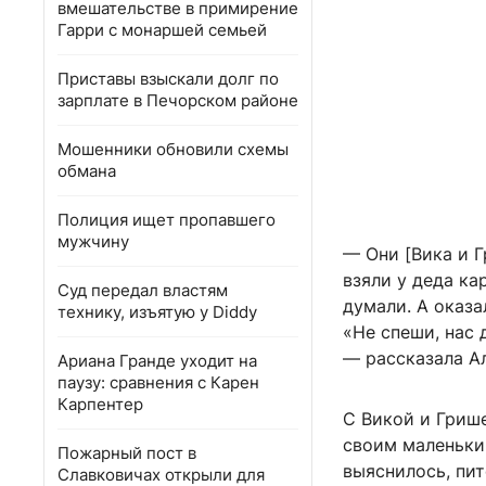
вмешательстве в примирение
Гарри с монаршей семьей
Приставы взыскали долг по
зарплате в Печорском районе
Мошенники обновили схемы
обмана
Полиция ищет пропавшего
мужчину
— Они [Вика и Г
взяли у деда ка
Суд передал властям
думали. А оказа
технику, изъятую у Diddy
«Не спеши, нас
— рассказала А
Ариана Гранде уходит на
паузу: сравнения с Карен
Карпентер
С Викой и Грише
своим маленьким
Пожарный пост в
выяснилось, пи
Славковичах открыли для