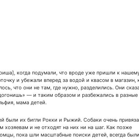
риша], когда подумали, что вроде уже пришли к нашему
рточку и убежали вперед за водой и квасом в магазин, 
лось, что они не там, где нужно, разделились. Они сказ
 догонишь» — и таким образом и разбежались в разные
льфия, мама детей.
й были их бигли Рокки и Рыжий. Собаки очень привяза
 хозяевам и не отходят на них ни на шаг. Как позже
томцы, пока шли масштабные поиски детей, всегда был