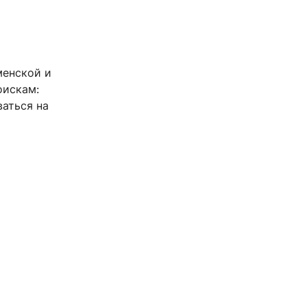
менской и
оискам:
ваться на