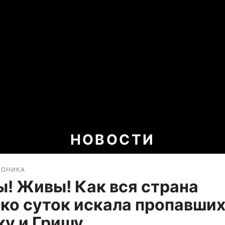
НОВОСТИ
РОНИКА
! Живы! Как вся страна
ко суток искала пропавших
ку и Гришу