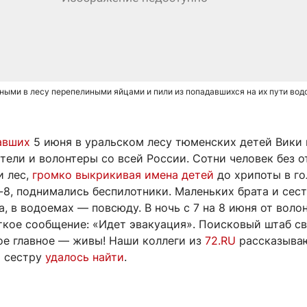
ными в лесу перепелиными яйцами и пили из попадавшихся на их пути во
авших
5 июня в уральском лесу тюменских детей Вики
тели и волонтеры со всей России. Сотни человек без о
и лес,
громко выкрикивая имена детей
до хрипоты в го
-8, поднимались беспилотники. Маленьких брата и сес
а, в водоемах — повсюду. В ночь с 7 на 8 июня от воло
кое сообщение: «Идет эвакуация». Поисковый штаб св
ое главное — живы! Наши коллеги из
72.RU
рассказываю
и сестру
удалось найти
.