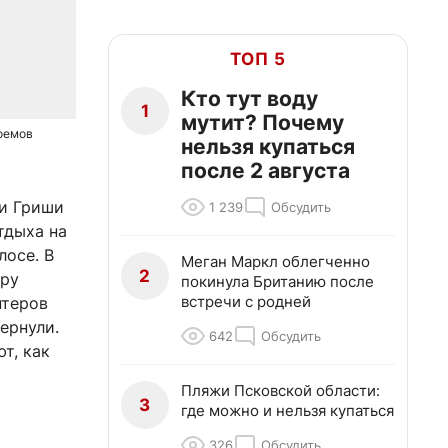
ТОП 5
Кто тут воду
1
мутит? Почему
доемов
нельзя купаться
после 2 августа
 и Гриши
1 239
Обсудить
тдыха на
лосе. В
Меган Маркл облегченно
2
тру
покинула Британию после
встречи с родней
нтеров
ернули.
642
Обсудить
т, как
Пляжи Псковской области:
3
где можно и нельзя купаться
326
Обсудить