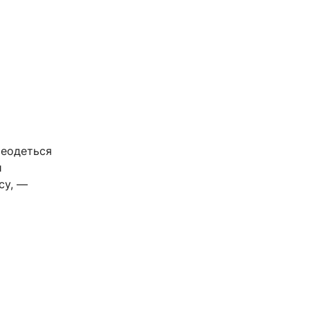
реодеться
и
су, —