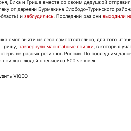
юня, Вика и Гриша вместе со своим дедушкой отправил
леку от деревни Бурмакина Слободо-Туринского район
область) и
заблудились
. Последний раз они
выходили на
ка смог выйти из леса самостоятельно, для того чтоб
и Гришу,
развернули масштабные поиски
, в которых уч
онтеры из разных регионов России. По последним данн
в поисках людей превысило 500 человек.
узить VIQEO