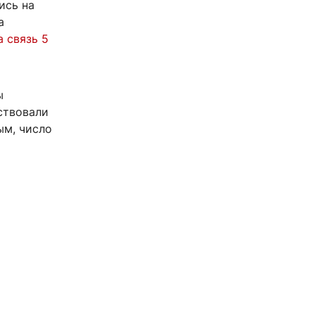
ись на
а
 связь 5
ы
аствовали
ым, число