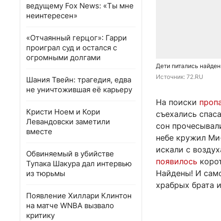
ведущему Fox News: «Ты мне
неинтересен»
«Отчаянный герцог»: Гарри
проиграл суд и остался с
огромными долгами
Дети питались найден
Источник: 
72.RU
Шания Твейн: трагедия, едва
не уничтожившая её карьеру
На поиски
проп
Кристи Ноем и Кори
съехались спаса
Левандовски заметили
сон прочесывал
вместе
небе кружил Ми
искали с воздух
Обвиняемый в убийстве
появилось
корот
Тупака Шакура дал интервью
Найдены! И сам
из тюрьмы
храбрых брата 
Появление Хиллари Клинтон
на матче WNBA вызвало
критику