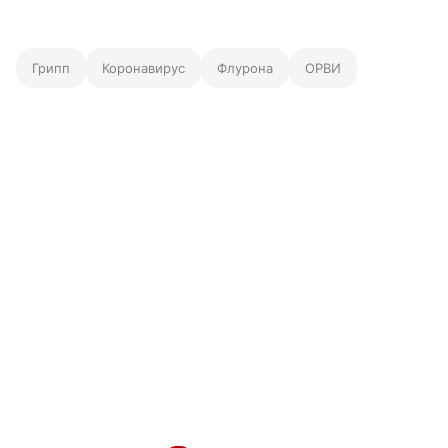
Грипп
Коронавирус
Флурона
ОРВИ