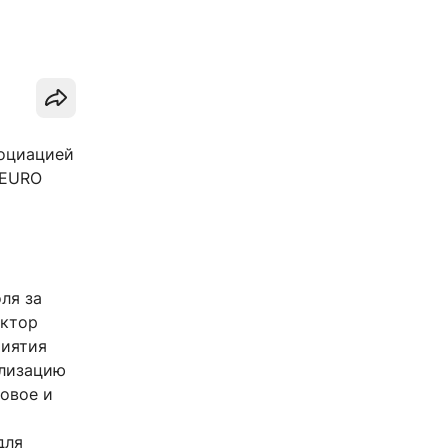
социацией
«EURO
ля за
ектор
риятия
ализацию
вовое и
для