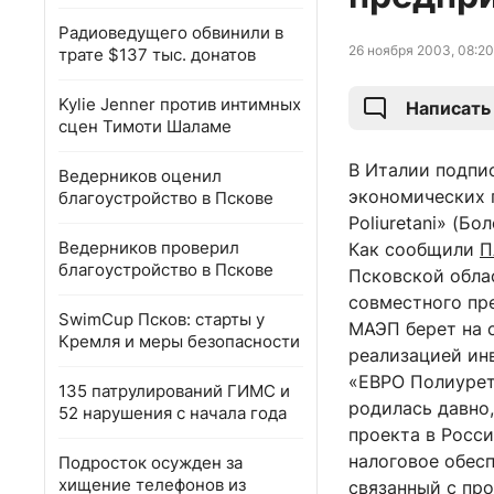
Радиоведущего обвинили в
26 ноября 2003, 08:20
трате $137 тыс. донатов
Kylie Jenner против интимных
Написать
сцен Тимоти Шаламе
В Италии подпи
Ведерников оценил
экономических 
благоустройство в Пскове
Poliuretani» (Бо
Ведерников проверил
Как сообщили
П
благоустройство в Пскове
Псковской облас
совместного пр
SwimCup Псков: старты у
МАЭП берет на с
Кремля и меры безопасности
реализацией ин
«ЕВРО Полиурет
135 патрулирований ГИМС и
родилась давно,
52 нарушения с начала года
проекта в Росси
налоговое обесп
Подросток осужден за
хищение телефонов из
связанный с пр