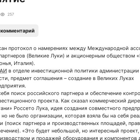
257
 комментарий
сан протокол о намерениях между Международной ас
партнеров (Великие Луки) и акционерным обществом 
лонья, Италия).
АИ
в отделе инвестиционной политики администрации
ти, предмет соглашения – создание в Великих Луках
едприятия.
ебя поиск российского партнера и обеспечение контро
вестиционного проекта. Как сказал коммерческий дир
ани» Россето Лука, идея создания совместного предп
 но не было организации, которая взяла бы на себя ре
и (поиск партнера и производственных площадей, пра
ечение). «Это будет небольшой, но интересный проект,
оизводством и продажей оборудования и компонентов 