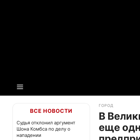
ГОРОД
ВСЕ НОВОСТИ
В Велик
Судья отклонил аргумент
еще одн
Шона Комбса по делу о
нападении
предпр