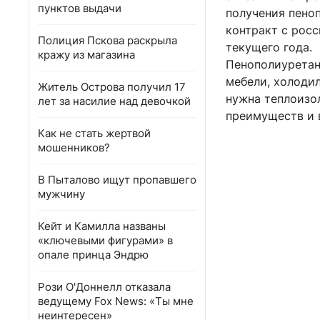
пунктов выдачи
получения пеноп
контракт с рос
Полиция Пскова раскрыла
текущего года.
кражу из магазина
Пенополиуретан
мебели, холодил
Житель Острова получил 17
нужна теплоизол
лет за насилие над девочкой
преимуществ и 
Как не стать жертвой
мошенников?
В Пыталово ищут пропавшего
мужчину
Кейт и Камилла названы
«ключевыми фигурами» в
опале принца Эндрю
Рози О'Доннелл отказала
ведущему Fox News: «Ты мне
неинтересен»