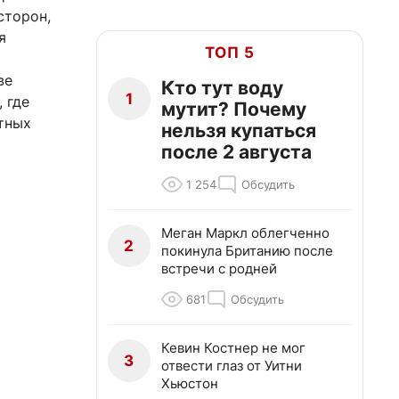
сторон,
я
ТОП 5
ве
Кто тут воду
1
 где
мутит? Почему
нтных
нельзя купаться
после 2 августа
1 254
Обсудить
Меган Маркл облегченно
2
покинула Британию после
встречи с родней
681
Обсудить
Кевин Костнер не мог
3
отвести глаз от Уитни
Хьюстон