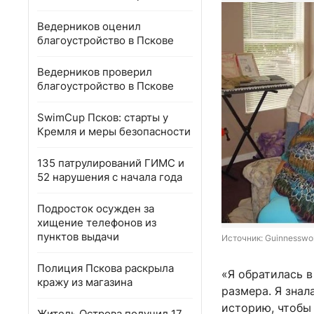
Ведерников оценил
благоустройство в Пскове
Ведерников проверил
благоустройство в Пскове
SwimCup Псков: старты у
Кремля и меры безопасности
135 патрулирований ГИМС и
52 нарушения с начала года
Подросток осужден за
хищение телефонов из
пунктов выдачи
Источник: 
Guinnesswor
Полиция Пскова раскрыла
«Я обратилась в
кражу из магазина
размера. Я знал
историю, чтобы 
Житель Острова получил 17