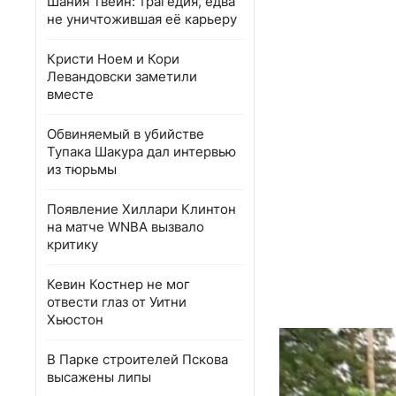
Шания Твейн: трагедия, едва
не уничтожившая её карьеру
Кристи Ноем и Кори
Левандовски заметили
вместе
Обвиняемый в убийстве
Тупака Шакура дал интервью
из тюрьмы
Появление Хиллари Клинтон
на матче WNBA вызвало
критику
Кевин Костнер не мог
отвести глаз от Уитни
Хьюстон
В Парке строителей Пскова
высажены липы