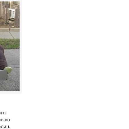
ого
 свою
лин.