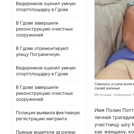
Ведерников оценил умную
спортплощадку в Гдове
В Гдове завершили
реконструкцию очистных
сооружений
В Гдове отремонтируют
улицу Пограничную
Ведерников оценил умную
спортплощадку в Гдове
Смелось и сила воли 
В Гдове завершили
своей жизнью
реконструкцию очистных
Источник: 
телеканал 
сооружений
Имя Полин Потте
Полиция выявила фиктивную
личная трагедия
регистрацию мигранта
участницу шоу M
как женщину, к
Пьяные водители за рулем: