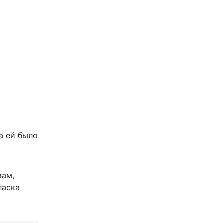
а ей было
вам,
ласка