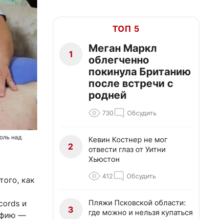
ТОП 5
Меган Маркл
1
облегченно
покинула Британию
после встречи с
родней
730
Обсудить
оль над
Кевин Костнер не мог
2
отвести глаз от Уитни
Хьюстон
412
Обсудить
того, как
Пляжи Псковской области:
cords и
3
где можно и нельзя купаться
афию —