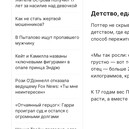
лет за насилие над девочкой
Детство, ед
Как не стать жертвой
мошенников?
Поттер не скрыв
детством, где е
В Пыталово ищут пропавшего
способ пережит
мужчину
«Мы так росли:
Кейт и Камилла названы
«ключевыми фигурами» в
грустно — вот 
опале принца Эндрю
отец — больше 2
килограммов, к
Рози О'Доннелл отказала
ведущему Fox News: «Ты мне
К 17 годам вес
неинтересен»
расти, а вмест
«Отчаянный герцог»: Гарри
проиграл суд и остался с
огромными долгами