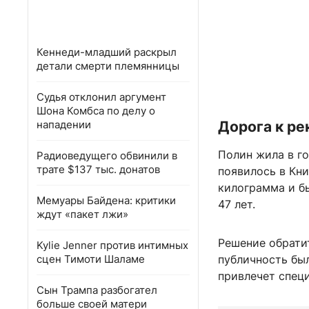
Кеннеди-младший раскрыл
детали смерти племянницы
Судья отклонил аргумент
Шона Комбса по делу о
нападении
Дорога к ре
Полин жила в го
Радиоведущего обвинили в
трате $137 тыс. донатов
появилось в Кни
килограмма и б
Мемуары Байдена: критики
47 лет.
ждут «пакет лжи»
Решение обратит
Kylie Jenner против интимных
сцен Тимоти Шаламе
публичность был
привлечет специ
Сын Трампа разбогател
больше своей матери