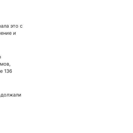
ала это с
шение и
о
мов,
е 136
родолжали