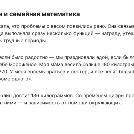
а и семейная математика
ала, что проблемы с весом появились рано. Она связыв
да выполняла сразу несколько функций — награду, уте
ь трудные периоды.
 если было радостно — мы праздновали едой, если был
тебе мороженое. Моя мама весила больше 180 килограм
70. У меня восемь братьев и сестер, и все весят больш
роме одного».
 Полин достиг 136 килограммов. Со временем цифры п
е с ними — и зависимость от помощи окружающих.