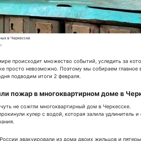
нных в Черкесске
и
мире происходит множество событий, уследить за кот
ке просто невозможно. Поэтому мы собираем главное 
одня подводим итоги 2 февраля.
ли пожар в многоквартирном доме в Чер
чуть не сожгли многоквартирный дом в Черкесске.
рокинули кулер с водой, которая залила удлинитель и 
рания.
России эвакуировали из дома двоих жильцов и пятеры