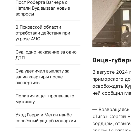
Пост Роберта Вагнера о
Натали Вуд вызвал новые
вопросы
В Псковской области
отработали действия при
угрозе АЧС
Суд: одно наказание за одно
ДТП
Вице-губер
Суд увеличил выплату за
В августе 2024 
залив квартиры после
приморского до
экспертизы
освобождать Кур
ней сообщил гл
Полиция ищет пропавшего
мужчину
— Возвращаясь 
Уход Гарри и Меган нанёс
«Тигр» Сергей 
серьёзный ущерб монархии
сердцем, отзыв
своем Telegram-