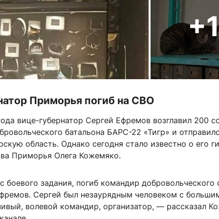
+
натор Приморья погиб на СВО
года вице-губернатор Сергей Ефремов возглавил 200 с
бровольческого батальона БАРС-22 «Тигр» и отправил
скую область. Однако сегодня стало известно о его ги
ава Приморья Олега Кожемяко.
с боевого задания, погиб командир добровольческого 
Ефремов. Сергей был незаурядным человеком с больш
чивый, волевой командир, организатор, — рассказал К
канале.