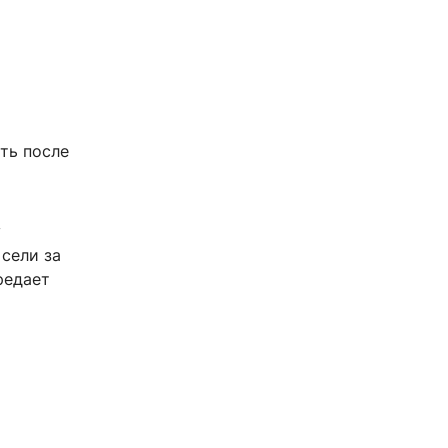
ть после
у
 сели за
редает