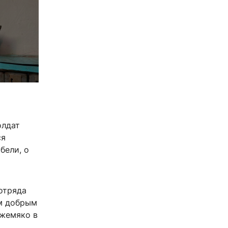
1
олдат
ся
бели, о
отряда
им добрым
ожемяко в