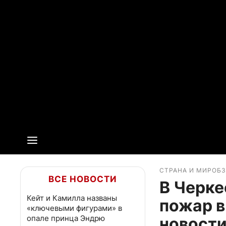
СТРАНА И МИР
ОБ
ВСЕ НОВОСТИ
В Черке
Кейт и Камилла названы
пожар в
«ключевыми фигурами» в
опале принца Эндрю
новости