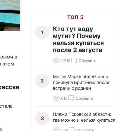
ТОП 5
Кто тут воду
1
мутит? Почему
нельзя купаться
после 2 августа
орыми в
1 219
Обсудить
в этом
Меган Маркл облегченно
2
покинула Британию после
кесске
встречи с родней
615
Обсудить
стала
Пляжи Псковской области:
3
где можно и нельзя купаться
х
306
Обсудить