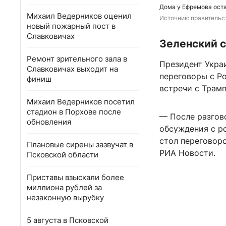
Дома у Ефремова оста
Михаил Ведерников оценил
Источник: 
правительс
новый пожарный пост в
Славковичах
Зеленский с
Ремонт зрительного зала в
Президент Укра
Славковичах выходит на
переговоры с Ро
финиш
встречи с Трам
Михаил Ведерников посетил
стадион в Порхове после
— После разгов
обновления
обсуждения с ро
стол переговоро
Плановые сирены зазвучат в
РИА Новости.
Псковской области
Приставы взыскали более
миллиона рублей за
незаконную вырубку
5 августа в Псковской