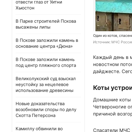
отвести глаз от Уитни
Хьюстон
В Парке строителей Пскова
высажены липы
Один из котов, спасе
В Пскове заложили камень в
Источник: 
МЧС Росси
основание центра «Дюна»
Каждый день в 
В Пскове заложили камень
новостном пото
под центр пляжного спорта
дайджесте. Сег
Великолукский суд взыскал
неустойку за нецелевое
Коты устрои
использование древесины
Домашние коты 
Новые доказательства
Четвероногие оп
возобновили споры по делу
причиной возго
Скотта Петерсона
Камиллу обвинили во
Спасатели МЧС 