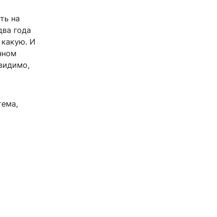
ть на
два года
 какую. И
нном
 видимо,
тема,