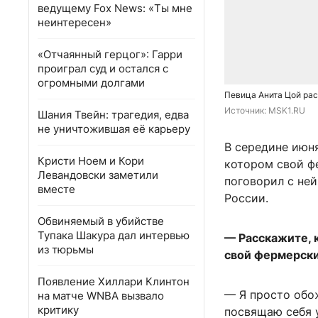
ведущему Fox News: «Ты мне
неинтересен»
«Отчаянный герцог»: Гарри
проиграл суд и остался с
огромными долгами
Певица Анита Цой рас
Источник: 
MSK1.RU
Шания Твейн: трагедия, едва
не уничтожившая её карьеру
В середине июн
Кристи Ноем и Кори
котором свой ф
Левандовски заметили
поговорил с ней
вместе
России.
Обвиняемый в убийстве
Тупака Шакура дал интервью
— Расскажите, к
из тюрьмы
свой фермерски
Появление Хиллари Клинтон
— Я просто обо
на матче WNBA вызвало
критику
посвящаю себя у