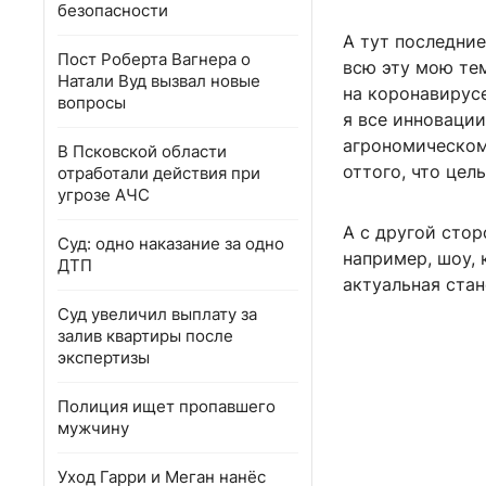
безопасности
А тут последние
Пост Роберта Вагнера о
всю эту мою тем
Натали Вуд вызвал новые
на коронавирусе
вопросы
я все инноваци
агрономическом 
В Псковской области
оттого, что цел
отработали действия при
угрозе АЧС
А с другой стор
Суд: одно наказание за одно
например, шоу, 
ДТП
актуальная стан
Суд увеличил выплату за
залив квартиры после
экспертизы
Полиция ищет пропавшего
мужчину
Уход Гарри и Меган нанёс