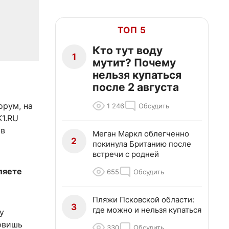
ТОП 5
Кто тут воду
1
мутит? Почему
нельзя купаться
после 2 августа
рум, на
1 246
Обсудить
K1.RU
 в
Меган Маркл облегченно
2
покинула Британию после
встречи с родней
ляете
655
Обсудить
Пляжи Псковской области:
3
где можно и нельзя купаться
у
ловишь
330
Обсудить