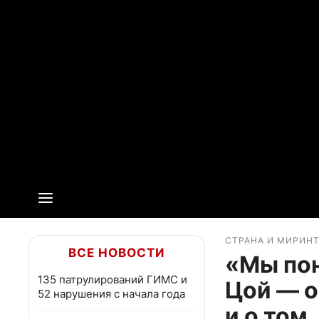
СТРАНА И МИР
ИН
ВСЕ НОВОСТИ
«Мы пон
135 патрулирований ГИМС и
Цой — о
52 нарушения с начала года
и о том