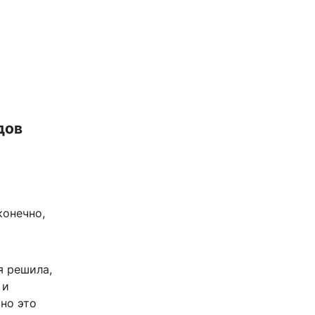
дов
конечно,
я решила,
 и
 но это