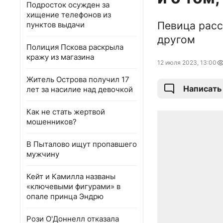
Подросток осужден за
хищение телефонов из
Певица расс
пунктов выдачи
другом
Полиция Пскова раскрыла
кражу из магазина
12 июля 2023, 13:00
Житель Острова получил 17
Написать
лет за насилие над девочкой
Как не стать жертвой
мошенников?
В Пыталово ищут пропавшего
мужчину
Кейт и Камилла названы
«ключевыми фигурами» в
опале принца Эндрю
Рози О'Доннелл отказала