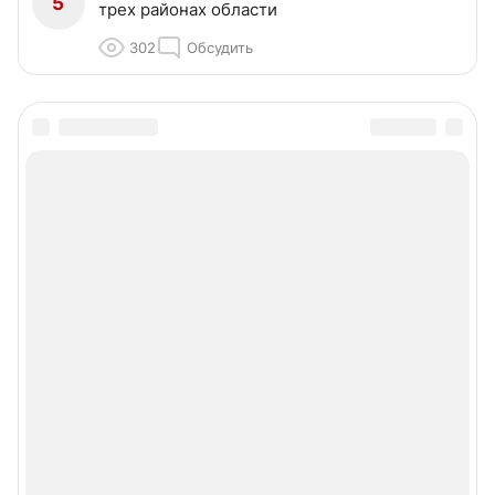
Пляжи Псковской области: где можно и
3
нельзя купаться
405
Обсудить
Фестиваль «Псковские каникулы» собрал
4
почти 70 тысяч гостей
334
Обсудить
Губернатор проверил поставки бензина в
5
трех районах области
302
Обсудить