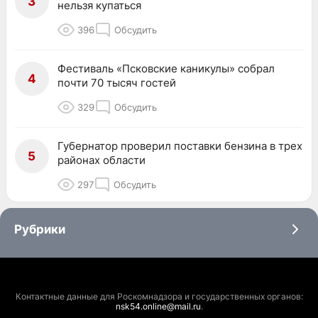
3
нельзя купаться
396
Обсудить
Фестиваль «Псковские каникулы» собрал
4
почти 70 тысяч гостей
329
Обсудить
Губернатор проверил поставки бензина в трех
5
районах области
297
Обсудить
Рубрики
Контактные данные для Роскомнадзора и государственных органов:
nsk54.online@mail.ru
.