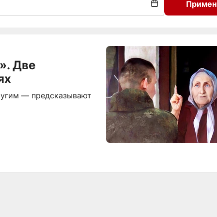
Примен
». Две
ях
другим — предсказывают