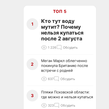
ТОП 5
Кто тут воду
1
мутит? Почему
нельзя купаться
после 2 августа
1 226
Обсудить
Меган Маркл облегченно
2
покинула Британию после
встречи с родней
637
Обсудить
Пляжи Псковской области:
3
где можно и нельзя купаться
323
Обсудить