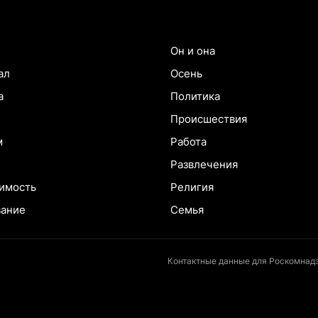
Он и она
ал
Осень
а
Политика
Происшествия
м
Работа
Развлечения
имость
Религия
вание
Семья
Контактные данные для Роскомнадз