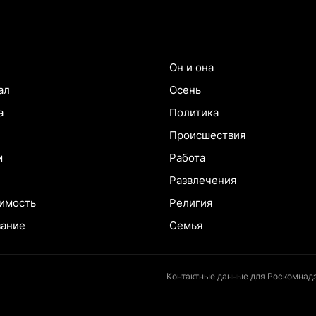
Он и она
ал
Осень
а
Политика
Происшествия
м
Работа
Развлечения
имость
Религия
вание
Семья
Контактные данные для Роскомнадз