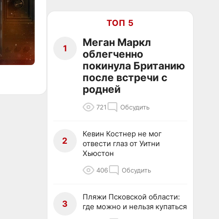
ТОП 5
Меган Маркл
1
облегченно
покинула Британию
после встречи с
родней
721
Обсудить
Кевин Костнер не мог
2
отвести глаз от Уитни
Хьюстон
406
Обсудить
Пляжи Псковской области:
3
где можно и нельзя купаться