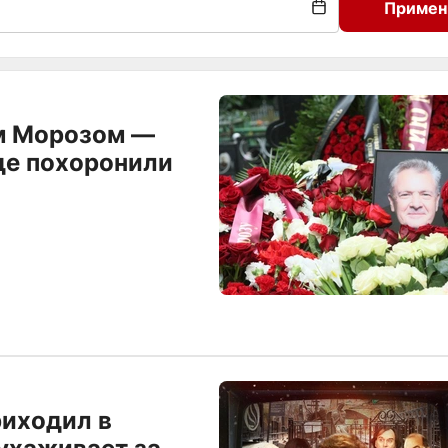
Примен
м Морозом —
де похоронили
риходил в