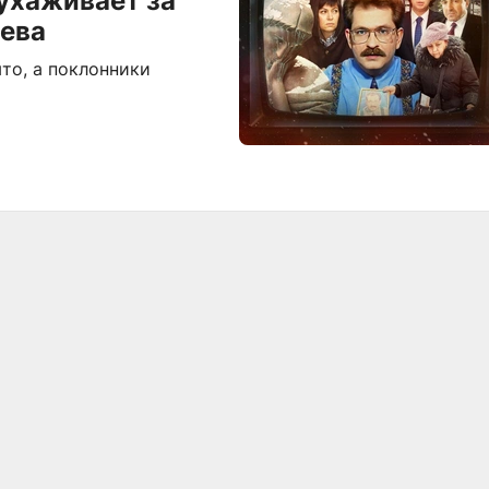
 ухаживает за
ьева
то, а поклонники