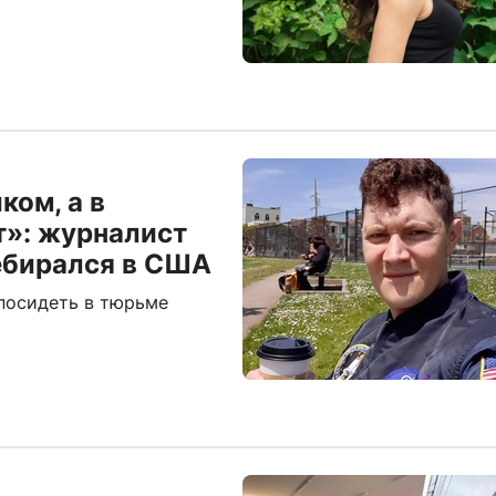
ком, а в
т»: журналист
ребирался в США
 посидеть в тюрьме