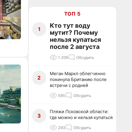
ТОП 5
Кто тут воду
1
мутит? Почему
нельзя купаться
после 2 августа
1 209
Обсудить
Меган Маркл облегченно
2
покинула Британию после
встречи с родней
595
Обсудить
Пляжи Псковской области:
3
где можно и нельзя купаться
293
Обсудить