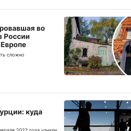
ировавшая во
з России
 Европе
ть сложно
урции: куда
евраля 2022 года узнали