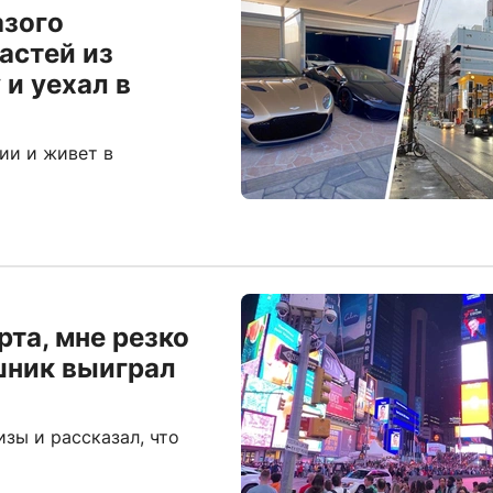
азого
астей из
и уехал в
ии и живет в
та, мне резко
шник выиграл
зы и рассказал, что