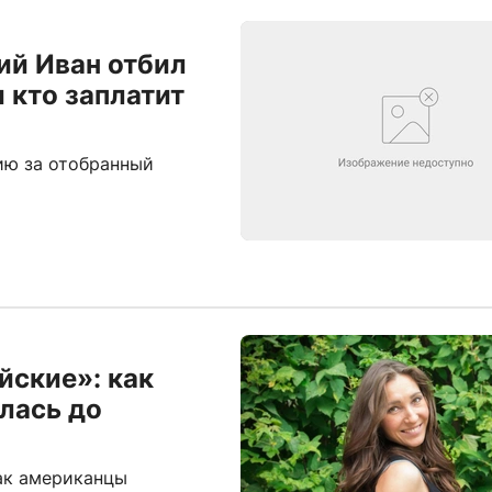
кий Иван отбил
 кто заплатит
ию за отобранный
йские»: как
лась до
как американцы