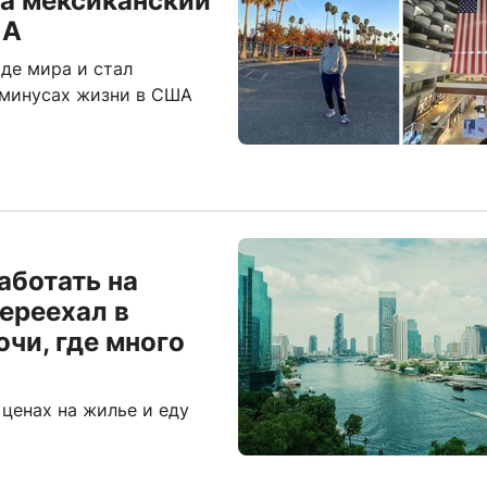
на мексиканский
ША
де мира и стал
 минусах жизни в США
аботать на
ереехал в
очи, где много
 ценах на жилье и еду