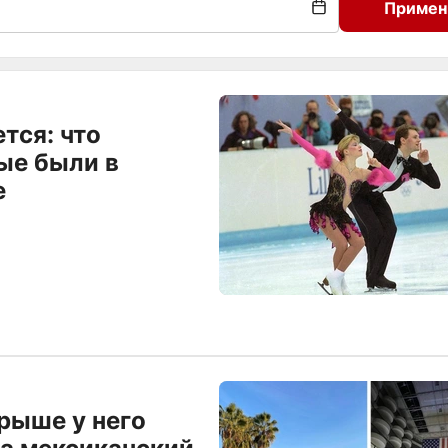
Примен
И
тся: что
ые были в
е
крыше у него