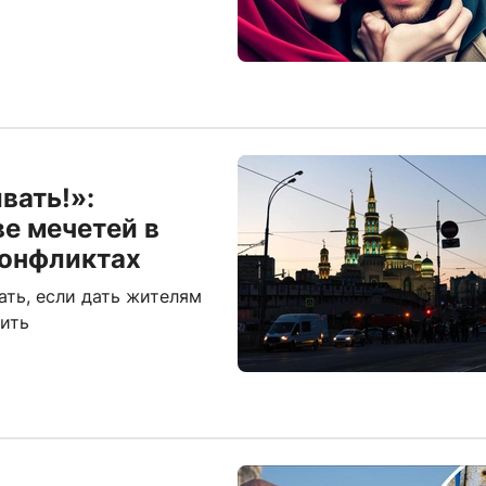
вать!»:
е мечетей в
конфликтах
ать, если дать жителям
оить