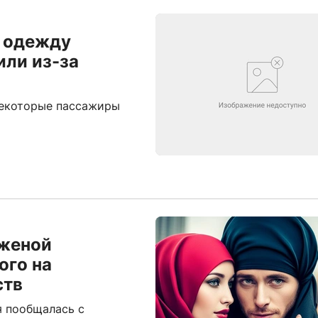
ю одежду
или из-за
некоторые пассажиры
 женой
ого на
ств
я пообщалась с