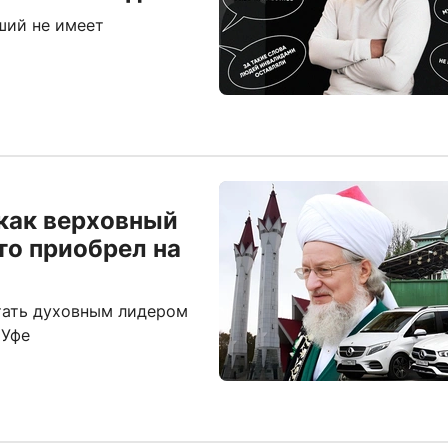
ший не имеет
как верховный
то приобрел на
стать духовным лидером
 Уфе