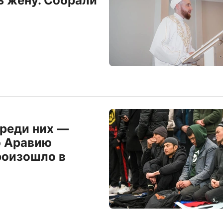
ь жену. Собрали
среди них —
ю Аравию
роизошло в