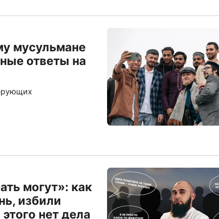
му мусульмане
тные ответы на
верующих
ать могут»: как
нь, избили
 этого нет дела