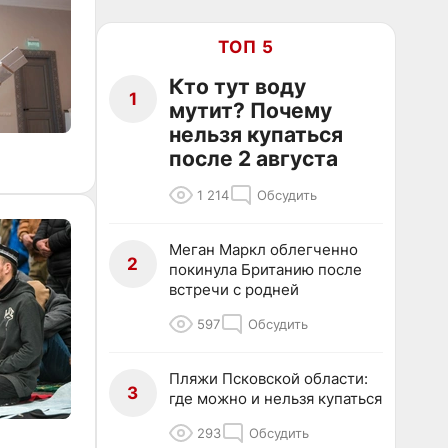
ТОП 5
Кто тут воду
1
мутит? Почему
нельзя купаться
после 2 августа
1 214
Обсудить
Меган Маркл облегченно
2
покинула Британию после
встречи с родней
597
Обсудить
Пляжи Псковской области:
3
где можно и нельзя купаться
293
Обсудить