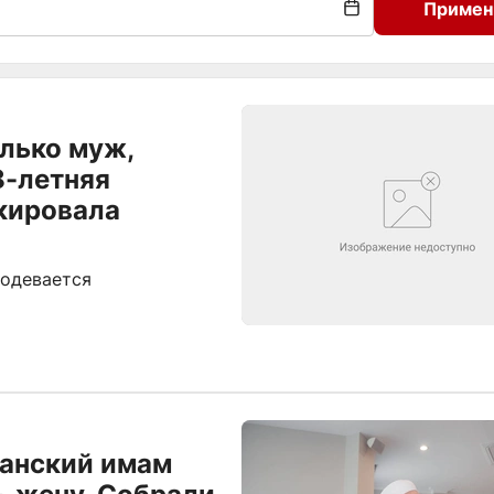
Примен
лько муж,
8-летняя
кировала
 одевается
занский имам