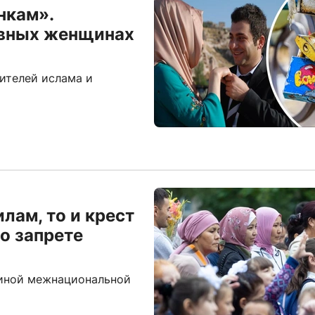
нкам».
авных женщинах
ителей ислама и
лам, то и крест
о запрете
чиной межнациональной