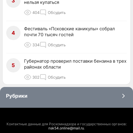
3
нельзя купаться
404
Обсудить
Фестиваль «Псковские каникулы» собрал
4
почти 70 тысяч гостей
334
Обсудить
Губернатор проверил поставки бензина в трех
5
районах области
302
Обсудить
Рубрики
Контактные данные для Роскомнадзора и государственных органов:
nsk54.online@mail.ru
.