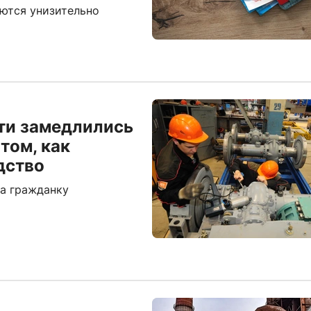
аются унизительно
ти замедлились
том, как
дство
на гражданку