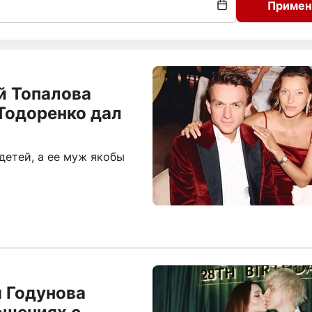
Примен
й Топалова
 Тодоренко дал
детей, а ее муж якобы
 Годунова