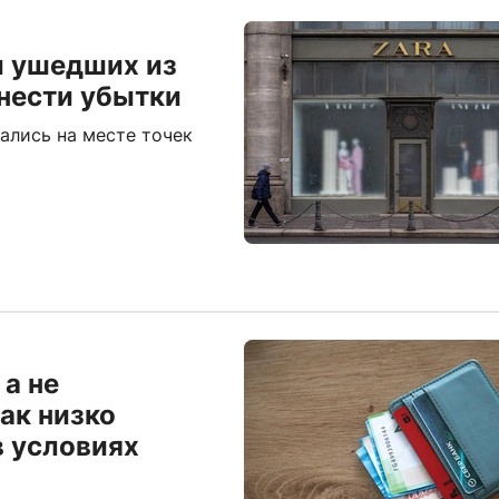
и ушедших из
нести убытки
ались на месте точек
а не
ак низко
в условиях