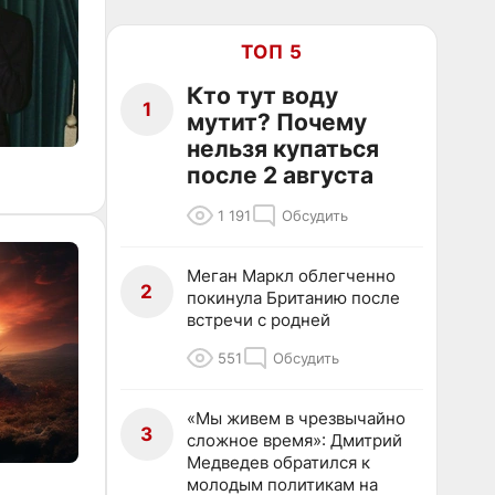
ТОП 5
Кто тут воду
1
мутит? Почему
нельзя купаться
после 2 августа
1 191
Обсудить
Меган Маркл облегченно
2
покинула Британию после
встречи с родней
551
Обсудить
«Мы живем в чрезвычайно
3
сложное время»: Дмитрий
Медведев обратился к
молодым политикам на