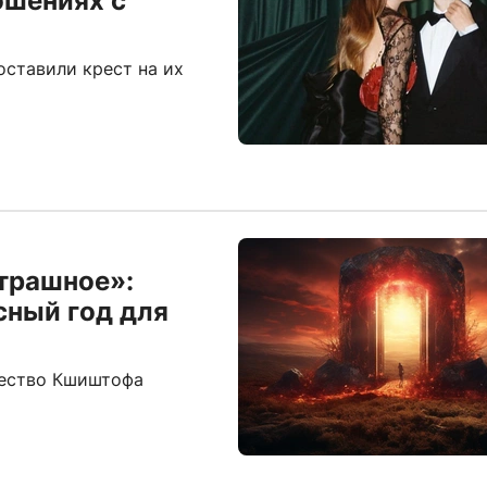
ошениях с
оставили крест на их
трашное»:
сный год для
ество Кшиштофа