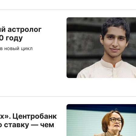
ий астролог
0 году
 в новый цикл
х». Центробанк
 ставку — чем