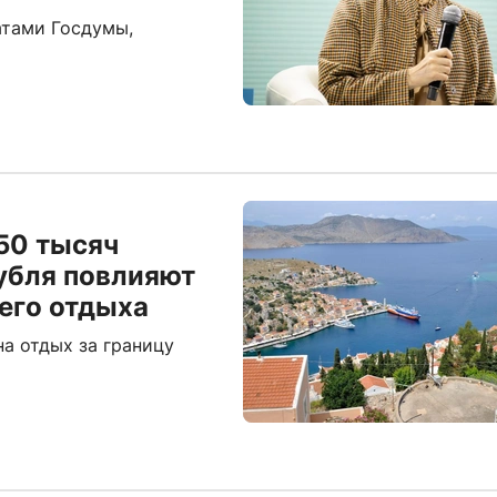
атами Госдумы,
50 тысяч
убля повлияют
него отдыха
на отдых за границу