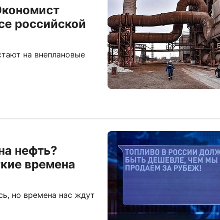
Экономист
се российской
стают на внеплановые
на нефть?
гкие времена
сь, но времена нас ждут