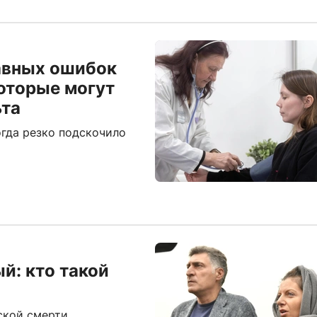
лавных ошибок
которые могут
ьта
огда резко подскочило
й: кто такой
ской смерти