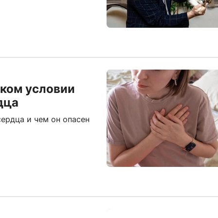
аком условии
дца
ердца и чем он опасен