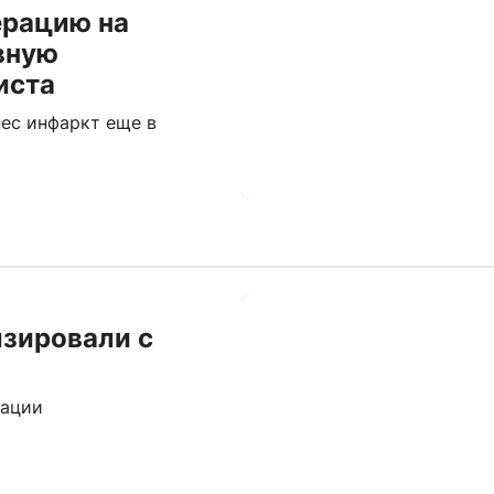
ерацию на
вную
иста
нес инфаркт еще в
изировали с
мации