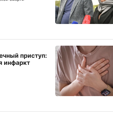
дечный приступ:
ся инфаркт