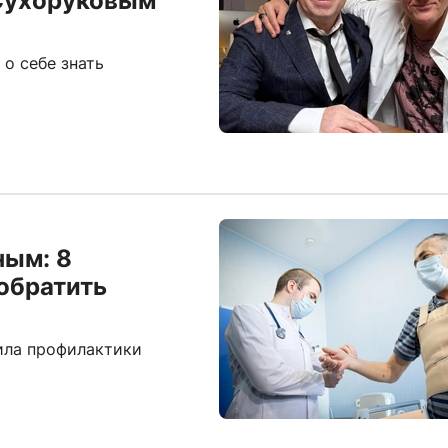
 Сухоруковым
 о себе знать
ным: 8
 обратить
ила профилактики