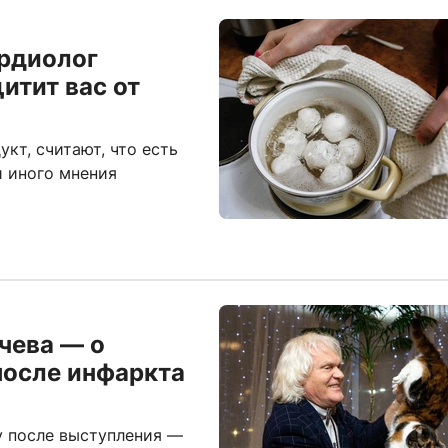
ардиолог
итит вас от
укт, считают, что есть
и иного мнения
чева — о
после инфаркта
 после выступления —