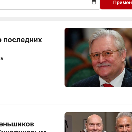
Примен
о последних
та
Меньшиков