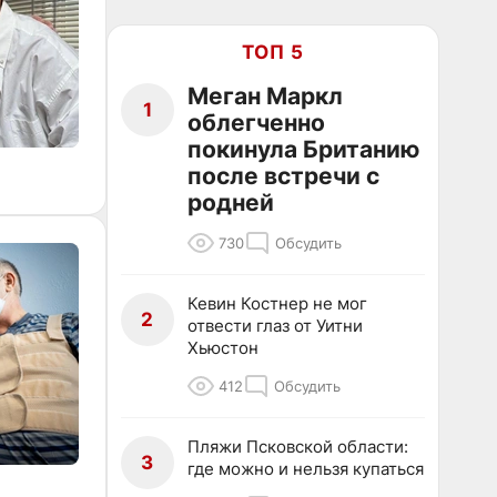
ТОП 5
Меган Маркл
1
облегченно
покинула Британию
после встречи с
родней
730
Обсудить
Кевин Костнер не мог
2
отвести глаз от Уитни
Хьюстон
412
Обсудить
Пляжи Псковской области:
3
где можно и нельзя купаться