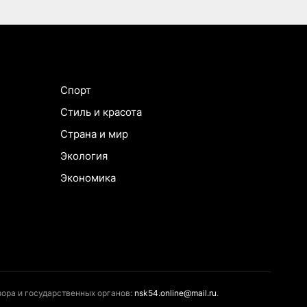
Спорт
Стиль и красота
Страна и мир
Экология
Экономика
ора и государственных органов:
nsk54.online@mail.ru
.