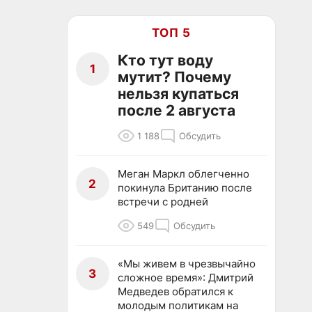
ТОП 5
Кто тут воду
1
мутит? Почему
нельзя купаться
после 2 августа
1 188
Обсудить
Меган Маркл облегченно
2
покинула Британию после
встречи с родней
549
Обсудить
«Мы живем в чрезвычайно
3
сложное время»: Дмитрий
Медведев обратился к
молодым политикам на