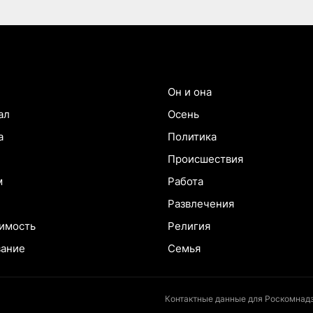
Он и она
ал
Осень
а
Политика
Происшествия
м
Работа
Развлечения
имость
Религия
вание
Семья
Контактные данные для Роскомнадз