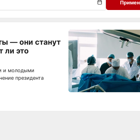
Примен
ты — они станут
 ли это
и и молодыми
чение президента