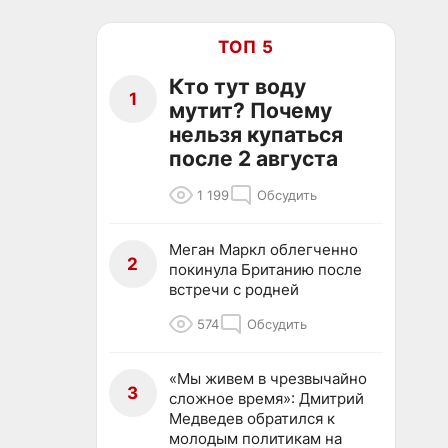
ТОП 5
Кто тут воду
1
мутит? Почему
нельзя купаться
после 2 августа
1 199
Обсудить
Меган Маркл облегченно
2
покинула Британию после
встречи с родней
574
Обсудить
«Мы живем в чрезвычайно
3
сложное время»: Дмитрий
Медведев обратился к
молодым политикам на