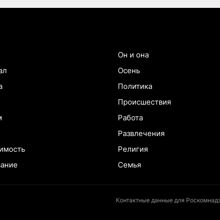
Он и она
ал
Осень
а
Политика
Происшествия
м
Работа
Развлечения
имость
Религия
вание
Семья
Контактные данные для Роскомнадз