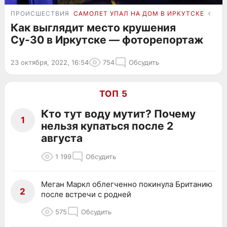
ПРОИСШЕСТВИЯ
САМОЛЕТ УПАЛ НА ДОМ В ИРКУТСКЕ
ФОТ
Как выглядит место крушения
Су-30 в Иркутске — фоторепортаж
23 октября, 2022, 16:54
754
Обсудить
ТОП 5
Кто тут воду мутит? Почему
1
нельзя купаться после 2
августа
1 199
Обсудить
Меган Маркл облегченно покинула Британию
2
после встречи с родней
575
Обсудить