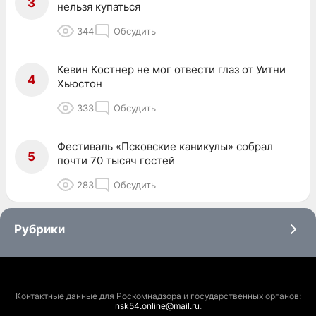
3
нельзя купаться
344
Обсудить
Кевин Костнер не мог отвести глаз от Уитни
4
Хьюстон
333
Обсудить
Фестиваль «Псковские каникулы» собрал
5
почти 70 тысяч гостей
283
Обсудить
Рубрики
Контактные данные для Роскомнадзора и государственных органов:
nsk54.online@mail.ru
.