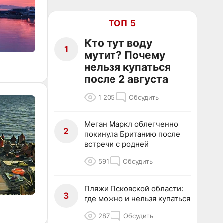
ТОП 5
Кто тут воду
1
мутит? Почему
нельзя купаться
после 2 августа
1 205
Обсудить
Меган Маркл облегченно
2
покинула Британию после
встречи с родней
591
Обсудить
Пляжи Псковской области:
3
где можно и нельзя купаться
287
Обсудить