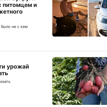
с питомцем и
жетного
 было не с кем
сти урожай
ать
езать