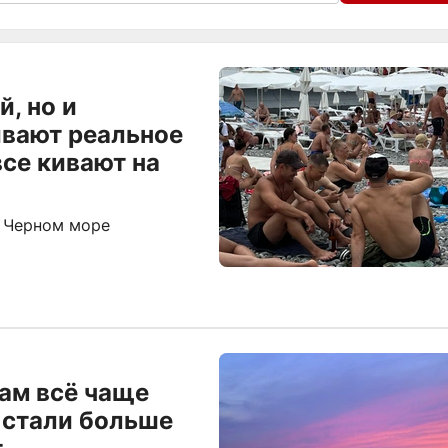
й, но и
ывают реальное
все кивают на
в Черном море
ам всё чаще
и стали больше