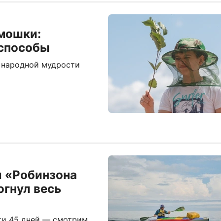
 мошки:
 способы
о народной мудрости
л «Робинзона
огнул весь
ути 45 дней — смотрим