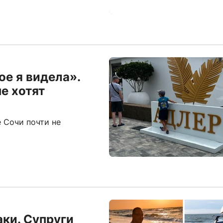
ое я видела».
е хотят
 Сочи почти не
аки. Супруги