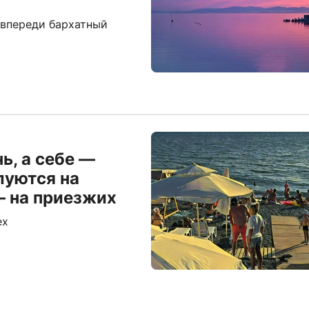
т
 впереди бархатный
ь, а себе —
луются на
— на приезжих
ех