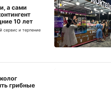
и, а сами
контингент
ние 10 лет
й сервис и терпение
иколог
ить грибные