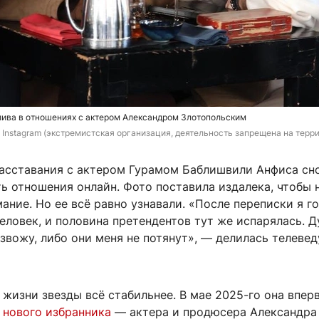
лива в отношениях с актером Александром Злотопольским
 Instagram (экстремистская организация, деятельность запрещена на терр
 расставания с актером Гурамом Баблишвили Анфиса сн
ь отношения онлайн. Фото поставила издалека, чтобы 
ание. Но ее всё равно узнавали. «После переписки я г
еловек, и половина претендентов тут же испарялась. Д
азвожу, либо они меня не потянут», — делилась телеве
 жизни звезды всё стабильнее. В мае 2025-го она впер
 нового избранника
— актера и продюсера Александра