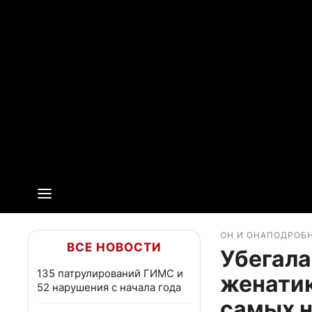
ОН И ОНА
ПОДРОБ
ВСЕ НОВОСТИ
Убегала
135 патрулирований ГИМС и
женатик
52 нарушения с начала года
самых 