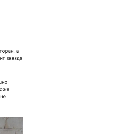
торан, а
нт звезда
шно
тоже
 не