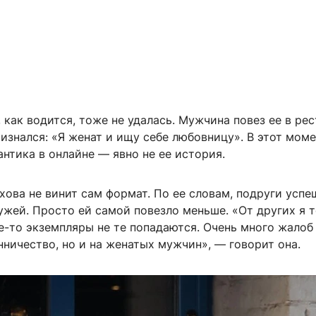
 как водится, тоже не удалась. Мужчина повез ее в рес
изнался: «Я женат и ищу себе любовницу». В этот моме
антика в онлайне — явно не ее история.
хова не винит сам формат. По ее словам, подруги успе
ужей. Просто ей самой повезло меньше. «От других я 
е-то экземпляры не те попадаются. Очень много жалоб
ничество, но и на женатых мужчин», — говорит она.