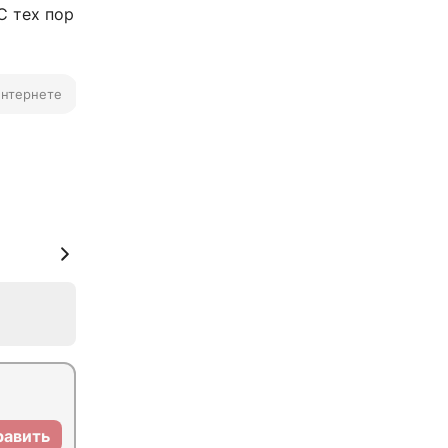
С тех пор
интернете
Знакомство в интернете
Личная жизнь звезд
равить