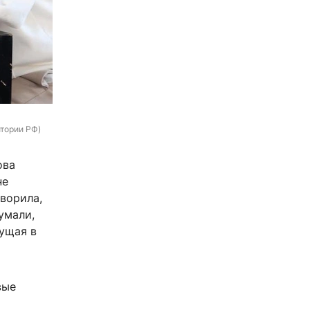
итории РФ)
ова
не
оворила,
умали,
дущая в
вые