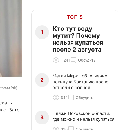
ТОП 5
Кто тут воду
1
мутит? Почему
нельзя купаться
после 2 августа
1 241
Обсудить
Меган Маркл облегченно
2
покинула Британию после
встречи с родней
итории РФ)
642
Обсудить
скать
ло. Зато
Пляжи Псковской области:
3
где можно и нельзя купаться
330
Обсудить