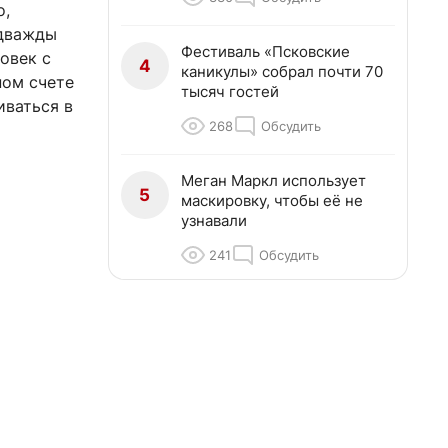
о,
 дважды
Фестиваль «Псковские
овек с
4
каникулы» собрал почти 70
ном счете
тысяч гостей
иваться в
268
Обсудить
Меган Маркл использует
5
маскировку, чтобы её не
узнавали
241
Обсудить