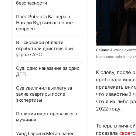
безопасности
Пост Роберта Вагнера о
Натали Вуд вызвал новые
вопросы
В Псковской области
отработали действия при
Сейчас Анфиса счаст
угрозе АЧС
Источник: 
achekhova /
Суд: одно наказание за одно
К слову, после
ДТП
пробовала искат
привлекать вним
Суд увеличил выплату за
залив квартиры после
что известный ч
экспертизы
что я их либо р
2022 году.
Полиция ищет пропавшего
мужчину
Теперь в личной
показала
своего
Уход Гарри и Меган нанёс