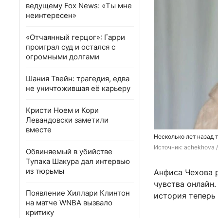
ведущему Fox News: «Ты мне
неинтересен»
«Отчаянный герцог»: Гарри
проиграл суд и остался с
огромными долгами
Шания Твейн: трагедия, едва
не уничтожившая её карьеру
Кристи Ноем и Кори
Левандовски заметили
вместе
Несколько лет назад 
Источник: 
achekhova 
Обвиняемый в убийстве
Тупака Шакура дал интервью
из тюрьмы
Анфиса Чехова р
чувства онлайн.
Появление Хиллари Клинтон
история теперь 
на матче WNBA вызвало
критику