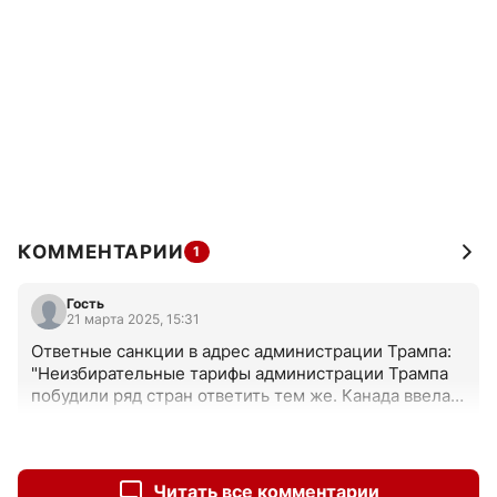
КОММЕНТАРИИ
1
Гость
21 марта 2025, 15:31
Ответные санкции в адрес администрации Трампа: 
"Неизбирательные тарифы администрации Трампа 
побудили ряд стран ответить тем же. Канада ввела 
против США тарифы на сумму 32,8 миллиарда 
долларов, в то время как Европа ввела тарифы на 
+0
–0
сумму 28 миллиардов долларов. Китай объявил о 
введении «15% тарифа на американский уголь и 
Читать все комментарии