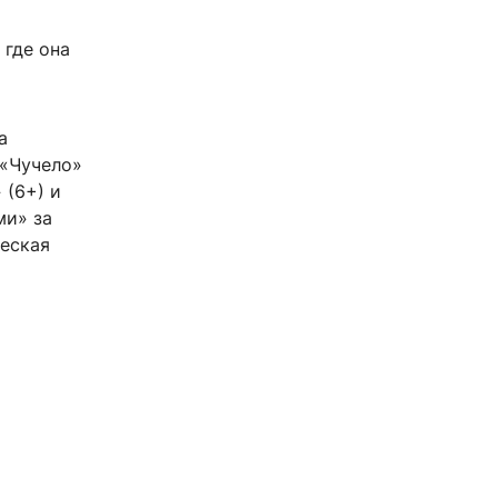
 где она
а
 «Чучело»
 (6+) и
ми» за
ческая