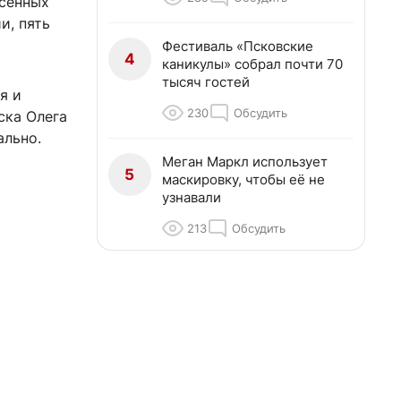
асенных
и, пять
Фестиваль «Псковские
4
каникулы» собрал почти 70
тысяч гостей
я и
230
Обсудить
ска Олега
ально.
Меган Маркл использует
5
маскировку, чтобы её не
узнавали
213
Обсудить