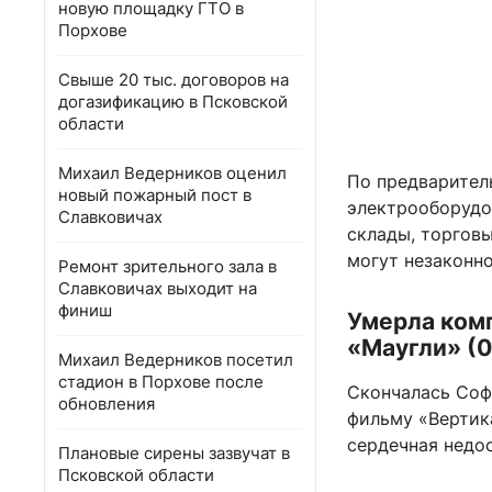
новую площадку ГТО в
Порхове
Свыше 20 тыс. договоров на
догазификацию в Псковской
области
Михаил Ведерников оценил
По предварител
новый пожарный пост в
электрооборудо
Славковичах
склады, торгов
могут незаконн
Ремонт зрительного зала в
Славковичах выходит на
финиш
Умерла ком
«Маугли» (0
Михаил Ведерников посетил
стадион в Порхове после
Скончалась Соф
обновления
фильму «Вертик
сердечная недо
Плановые сирены зазвучат в
Псковской области