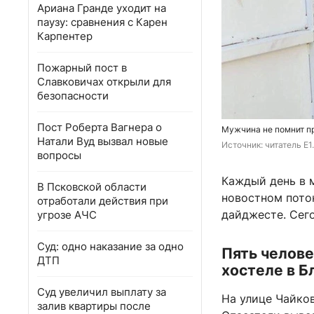
Ариана Гранде уходит на
паузу: сравнения с Карен
Карпентер
Пожарный пост в
Славковичах открыли для
безопасности
Пост Роберта Вагнера о
Мужчина не помнит 
Натали Вуд вызвал новые
Источник: 
читатель E1
вопросы
Каждый день в 
В Псковской области
новостном пото
отработали действия при
дайджесте. Сего
угрозе АЧС
Суд: одно наказание за одно
Пять челове
ДТП
хостеле в 
Суд увеличил выплату за
На улице Чайко
залив квартиры после