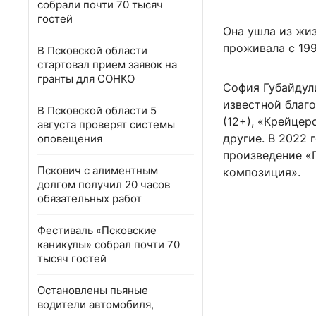
собрали почти 70 тысяч
гостей
Она ушла из жиз
проживала с 199
В Псковской области
стартовал прием заявок на
гранты для СОНКО
София Губайдули
известной благ
В Псковской области 5
(12+), «Крейцеро
августа проверят системы
другие. В 2022
оповещения
произведение «
Пскович с алиментным
композиция».
долгом получил 20 часов
обязательных работ
Фестиваль «Псковские
каникулы» собрал почти 70
тысяч гостей
Остановлены пьяные
водители автомобиля,