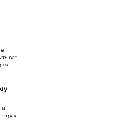
ты
ить все
орых
му
 и
 острая