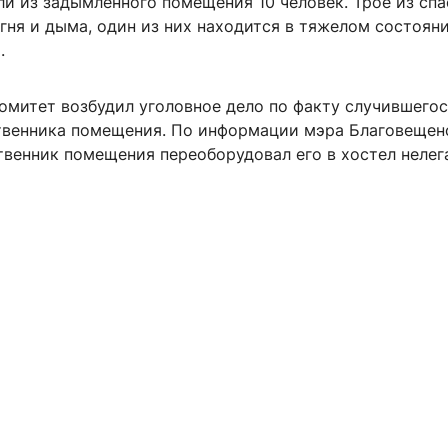
ли из задымленного помещения 10 человек. Трое из сп
гня и дыма, один из них находится в тяжелом состояни
.
омитет возбудил уголовное дело по факту случившегос
твенника помещения. По информации мэра Благовещен
твенник помещения переоборудовал его в хостел нелег