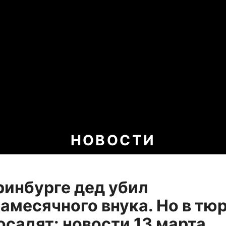
НОВОСТИ
ринбурге дед убил
амесячного внука. Но в тю
посадят: новости 13 марта