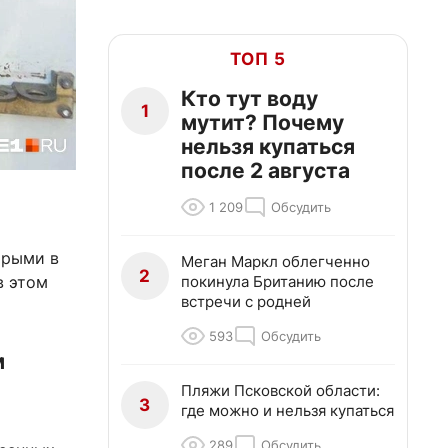
ТОП 5
Кто тут воду
1
мутит? Почему
нельзя купаться
после 2 августа
1 209
Обсудить
орыми в
Меган Маркл облегченно
2
покинула Британию после
в этом
встречи с родней
593
Обсудить
м
Пляжи Псковской области:
3
где можно и нельзя купаться
289
Обсудить