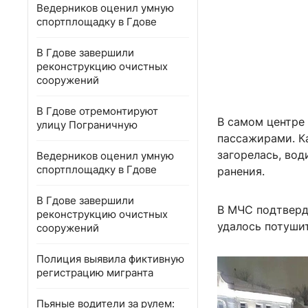
Ведерников оценил умную
спортплощадку в Гдове
В Гдове завершили
реконструкцию очистных
сооружений
В Гдове отремонтируют
В самом центре
улицу Пограничную
пассажирами. К
загорелась, во
Ведерников оценил умную
спортплощадку в Гдове
ранения.
В Гдове завершили
В МЧС подтверд
реконструкцию очистных
удалось потушит
сооружений
Полиция выявила фиктивную
регистрацию мигранта
Пьяные водители за рулем: