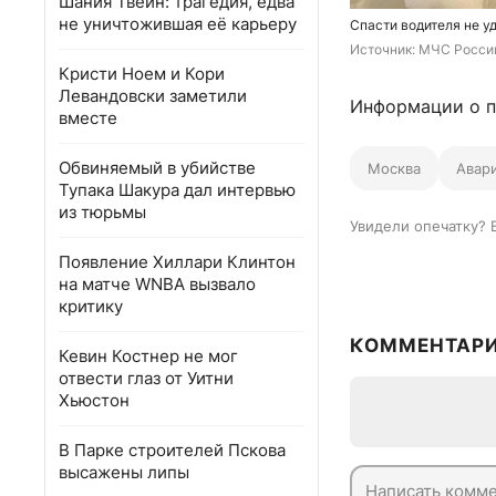
Шания Твейн: трагедия, едва
не уничтожившая её карьеру
Спасти водителя не у
Источник: 
МЧС России
Кристи Ноем и Кори
Левандовски заметили
Информации о п
вместе
Обвиняемый в убийстве
Москва
Авар
Тупака Шакура дал интервью
из тюрьмы
Увидели опечатку? 
Появление Хиллари Клинтон
на матче WNBA вызвало
критику
КОММЕНТАР
Кевин Костнер не мог
отвести глаз от Уитни
Хьюстон
В Парке строителей Пскова
высажены липы