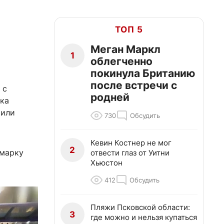
ТОП 5
Меган Маркл
1
облегченно
покинула Британию
после встречи с
 с
родней
рка
чили
730
Обсудить
Кевин Костнер не мог
2
омарку
отвести глаз от Уитни
Хьюстон
412
Обсудить
Пляжи Псковской области:
3
где можно и нельзя купаться