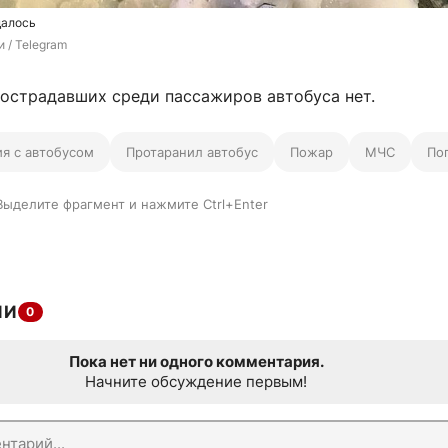
далось
 / Telegram
острадавших среди пассажиров автобуса нет.
ия с автобусом
Протаранил автобус
Пожар
МЧС
По
Выделите фрагмент и нажмите Ctrl+Enter
ИИ
0
Пока нет ни одного комментария.
Начните обсуждение первым!