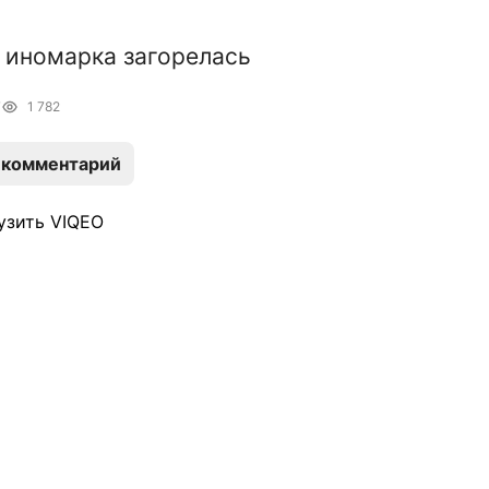
 иномарка загорелась
7
1 782
 комментарий
узить VIQEO