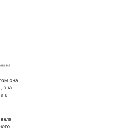
на на 
том она
, она
а в
ывала
ного