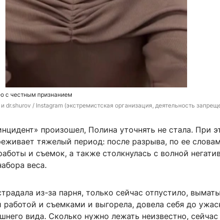
ео с честным признанием
и dr.shurov 
/ Instagram (экстремистская организация, деятельность запреще
нцидент» произошел, Полина уточнять не стала. При э
реживает тяжелый период: после разрыва, по ее словам
работы и съемок, а также столкнулась с волной негатив
набора веса.
страдала из-за парня, только сейчас отпустило, вымат
 работой и съемками и выгорела, довела себя до ужас
шнего вида. Сколько нужно лежать неизвестно, сейчас