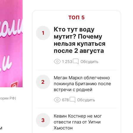
ТОП 5
Кто тут воду
1
мутит? Почему
нельзя купаться
после 2 августа
1 253
Обсудить
Меган Маркл облегченно
2
покинула Британию после
встречи с родней
тории РФ)
678
Обсудить
Кевин Костнер не мог
3
отвести глаз от Уитни
м
Хьюстон