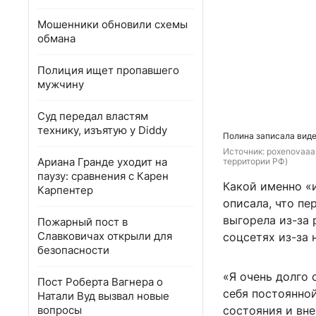
Мошенники обновили схемы
обмана
Полиция ищет пропавшего
мужчину
Суд передал властям
технику, изъятую у Diddy
Полина записала вид
Источник: 
poxenovaaa 
Ариана Гранде уходит на
территории РФ)
паузу: сравнения с Карен
Какой именно «и
Карпентер
описала, что пе
выгорела из-за 
Пожарный пост в
Славковичах открыли для
соцсетях из-за 
безопасности
«Я очень долго 
Пост Роберта Вагнера о
себя постоянной
Натали Вуд вызвал новые
вопросы
состояния и вне