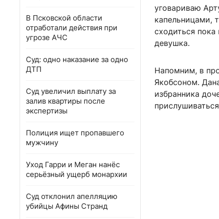
уговариваю Арту
В Псковской области
капельницами, т
отработали действия при
сходиться пока
угрозе АЧС
девушка.
Суд: одно наказание за одно
ДТП
Напомним, в пр
Якобсоном. Дан
Суд увеличил выплату за
избранника доч
залив квартиры после
прислушиваться
экспертизы
Полиция ищет пропавшего
мужчину
Уход Гарри и Меган нанёс
серьёзный ущерб монархии
Суд отклонил апелляцию
убийцы Афины Странд