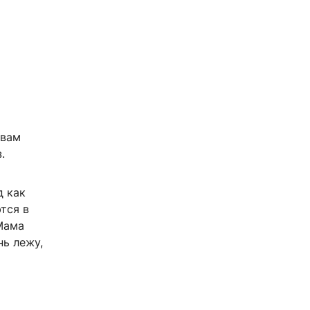
овам
.
д как
тся в
Мама
нь лежу,