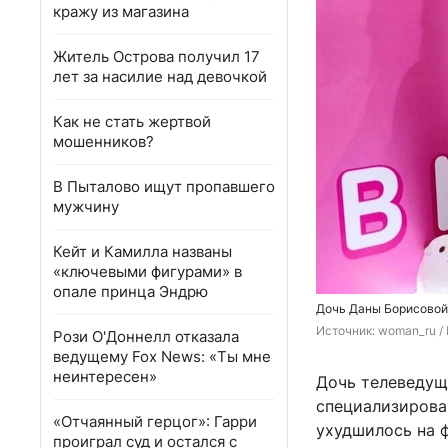
кражу из магазина
Житель Острова получил 17
лет за насилие над девочкой
Как не стать жертвой
мошенников?
В Пыталово ищут пропавшего
мужчину
Кейт и Камилла названы
«ключевыми фигурами» в
опале принца Эндрю
Дочь Даны Борисовой
Источник: 
woman_ru 
/
Рози О'Доннелл отказала
ведущему Fox News: «Ты мне
неинтересен»
Дочь телеведущ
специализирова
«Отчаянный герцог»: Гарри
ухудшилось на 
проиграл суд и остался с