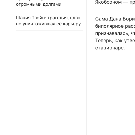
Якобсоном — п
огромными долгами
Шания Твейн: трагедия, едва
Сама Дана Борис
не уничтожившая её карьеру
биполярное рас
признавалась, ч
Теперь, как утв
стационаре.