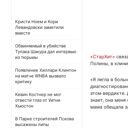
Кристи Ноем и Кори
Левандовски заметили
вместе
Обвиняемый в убийстве
Тупака Шакура дал интервью
«СтарХит»
связа
из тюрьмы
Полины, в клини
Появление Хиллари Клинтон
на матче WNBA вызвало
«Я легла в боль
критику
диагностирован
этом вердикте. 
Кевин Костнер не мог
знает, она меня
отвести глаз от Уитни
Хьюстон
мама обещала з
В Парке строителей Пскова
высажены липы