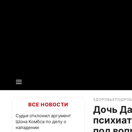
ЗДОРОВЬЕ
ПОДРО
ВСЕ НОВОСТИ
Дочь Да
Судья отклонил аргумент
психиат
Шона Комбса по делу о
нападении
под во