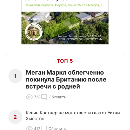
ТОП 5
Меган Маркл облегченно
1
покинула Британию после
встречи с родней
728
Обсудить
Кевин Костнер не мог отвести глаз от Уитни
2
Хьюстон
412
Обсудить