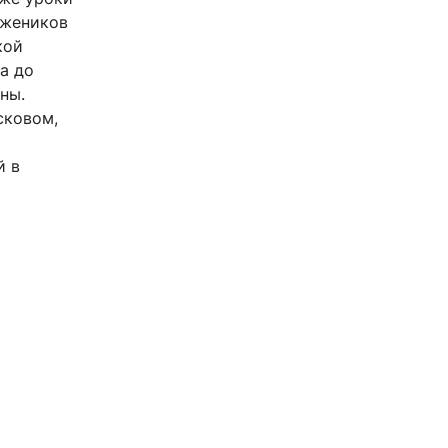
ужеников
кой
а до
ны.
сковом,
х
й в