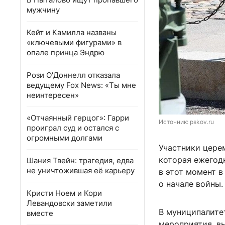
мужчину
Кейт и Камилла названы
«ключевыми фигурами» в
опале принца Эндрю
Рози О'Доннелл отказала
ведущему Fox News: «Ты мне
неинтересен»
«Отчаянный герцог»: Гарри
Источник: 
pskov.ru
проиграл суд и остался с
огромными долгами
Участники цере
которая ежегод
Шания Твейн: трагедия, едва
не уничтожившая её карьеру
в этот момент в
о начале войны.
Кристи Ноем и Кори
Левандовски заметили
В муниципалите
вместе
мероприятия, в