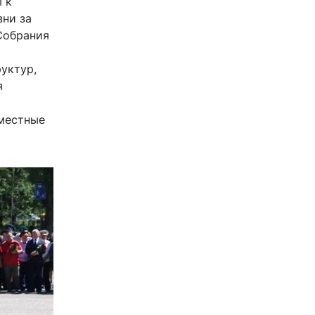
 к
зни за
Собрания
уктур,
я
местные