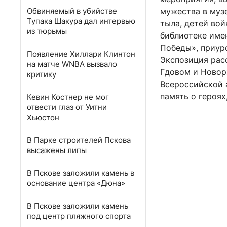
Обвиняемый в убийстве
мужества в муз
Тупака Шакура дал интервью
тыла, детей вой
из тюрьмы
библиотеке имен
Победы», приур
Появление Хиллари Клинтон
Экспозиция рас
на матче WNBA вызвало
Гдовом и Новор
критику
Всероссийской 
память о героях
Кевин Костнер не мог
отвести глаз от Уитни
Хьюстон
В Парке строителей Пскова
высажены липы
В Пскове заложили камень в
основание центра «Дюна»
В Пскове заложили камень
под центр пляжного спорта