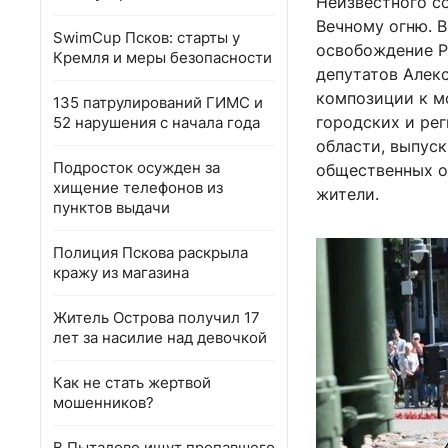
Неизвестного с
Вечному огню. 
SwimCup Псков: старты у
освобождение Р
Кремля и меры безопасности
депутатов Алек
композиции к м
135 патрулирований ГИМС и
городских и ре
52 нарушения с начала года
области, выпус
Подросток осужден за
общественных о
хищение телефонов из
жители.
пунктов выдачи
Полиция Пскова раскрыла
кражу из магазина
Житель Острова получил 17
лет за насилие над девочкой
Как не стать жертвой
мошенников?
В Пыталово ищут пропавшего