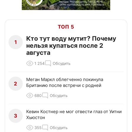
ТОП 5
Кто тут воду мутит? Почему
1
нельзя купаться после 2
августа
1 254
Обсудить
Меган Маркл облегченно покинула
2
Британию после встречи с родней
680
Обсудить
Кевин Костнер не мог отвести глаз от Уитни
3
Хьюстон
355
Обсудить