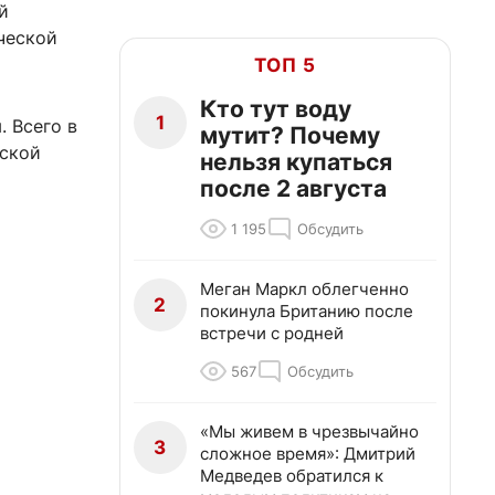
й
ческой
ТОП 5
Кто тут воду
1
. Всего в
мутит? Почему
вской
нельзя купаться
после 2 августа
1 195
Обсудить
Меган Маркл облегченно
2
покинула Британию после
встречи с родней
567
Обсудить
«Мы живем в чрезвычайно
3
сложное время»: Дмитрий
Медведев обратился к