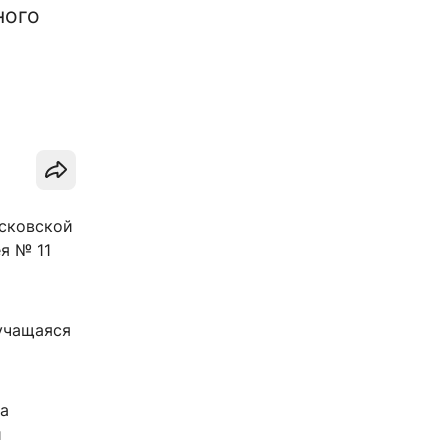
ного
Псковской
я № 11
учащаяся
а
й