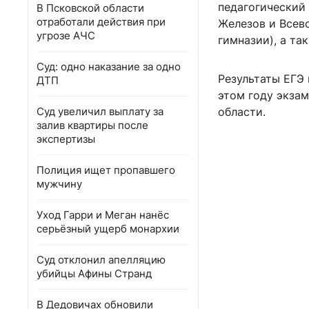
педагогический
В Псковской области
отработали действия при
Железов и Всев
угрозе АЧС
гимназии), а та
Суд: одно наказание за одно
Результаты ЕГЭ 
ДТП
этом году экза
Суд увеличил выплату за
области.
залив квартиры после
экспертизы
Полиция ищет пропавшего
мужчину
Уход Гарри и Меган нанёс
серьёзный ущерб монархии
Суд отклонил апелляцию
убийцы Афины Странд
В Дедовичах обновили