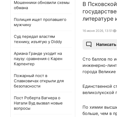
Мошенники обновили схемы
В Псковской
обмана
государстве
литературе 
Полиция ищет пропавшего
мужчину
16 июня 2026, 13:51
Суд передал властям
технику, изъятую у Diddy
Написать
Ариана Гранде уходит на
паузу: сравнения с Карен
Сто баллов по 
Карпентер
инженерно-линг
города Великие 
Пожарный пост в
Славковичах открыли для
безопасности
Единственной с
великолукской г
Пост Роберта Вагнера о
Натали Вуд вызвал новые
По химии высши
вопросы
больше, чем в п