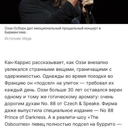
Оззи Осборн дал эмоциональный прощальный концерт в
Бирмингеме.
Источник: 
Mega
Кан-Харрис рассказывает, как Оззи внезапно
увлекался странными вещами, граничащими с
одержимостью. Однажды во время поездки во
Францию он «подсел» на улиток — требовал их
каждый день. Оззи больше 30 лет оставался верен
одному и тому же готическому аромату: очень
дорогим духам No. 88 от Czech & Speake. Фирма
даже выпустила специальное издание — No 88
Prince of Darkness. А в реалити-шоу «The
Osbournes» певец полностью подсел на буррито —