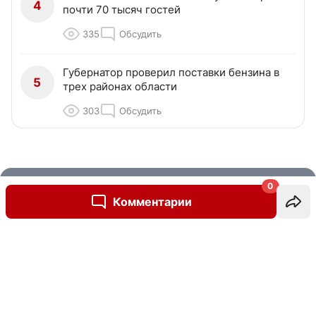
4
почти 70 тысяч гостей
335
Обсудить
Губернатор проверил поставки бензина в
5
трех районах области
303
Обсудить
0
Рубрики
Комментарии
Написать комментарий
Контактные данные для Роскомнадзора и государственных органов:
nsk54.online@mail.ru
.