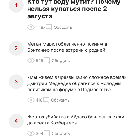
Кто тут воду мутит? Почему
1
нельзя купаться после 2
августа
1 187
Обсудить
Меган Маркл облегченно покинула
2
Британию после встречи с родней
545
Обсудить
«Мы живем в чрезвычайно сложное время»:
3
Дмитрий Медведев обратился к молодым
политикам на форуме в Подмосковье
418
Обсудить
Жертва убийства в Айдахо боялась слежки
4
до ареста Кохбергера
304
Обсудить