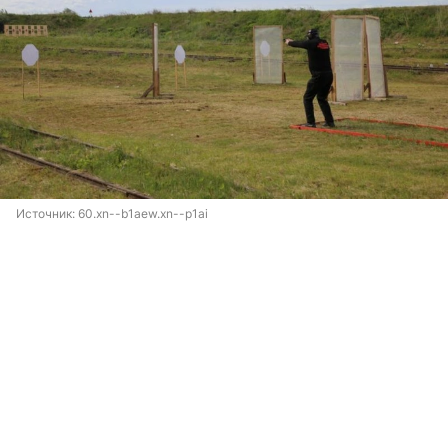
Источник: 
60.xn--b1aew.xn--p1ai