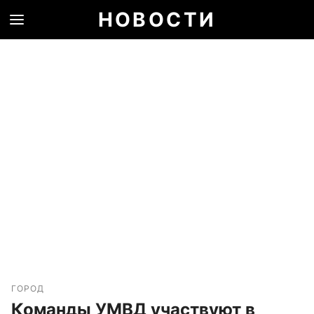
НОВОСТИ
ГОРОД
Команды УМВД участвуют в