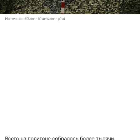
Источник: 
60.xn--b1aew.xn--p1ai
Всего на полигоне собралось более тысячи