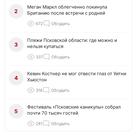
Меган Маркл облегченно покинула
2
Британию после встречи с родней
672
Обсудить
Пляжи Псковской области: где можно и
3
нельзя купаться
337
Обсудить
Кевин Костнер не мог отвести глаз от Уитни
4
Хьюстон
316
Обсудить
Фестиваль «Псковские каникулы» собрал
5
почти 70 тысяч гостей
281
Обсудить