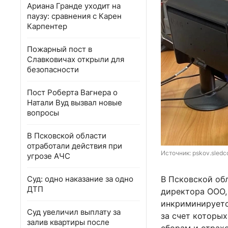
Ариана Гранде уходит на
паузу: сравнения с Карен
Карпентер
Пожарный пост в
Славковичах открыли для
безопасности
Пост Роберта Вагнера о
Натали Вуд вызвал новые
вопросы
В Псковской области
отработали действия при
Источник: 
pskov.sledc
угрозе АЧС
Суд: одно наказание за одно
В Псковской об
ДТП
директора ООО, 
инкриминируется
Суд увеличил выплату за
за счет которы
залив квартиры после