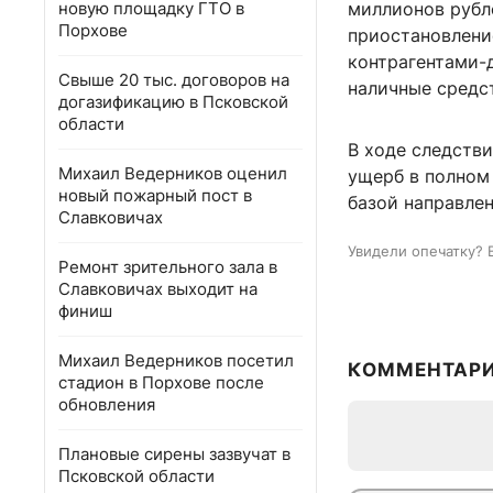
новую площадку ГТО в
миллионов рубл
Порхове
приостановлени
контрагентами-д
Свыше 20 тыс. договоров на
наличные средст
догазификацию в Псковской
области
В ходе следстви
Михаил Ведерников оценил
ущерб в полном
новый пожарный пост в
базой направлен
Славковичах
Увидели опечатку? 
Ремонт зрительного зала в
Славковичах выходит на
финиш
Михаил Ведерников посетил
КОММЕНТАР
стадион в Порхове после
обновления
Плановые сирены зазвучат в
Псковской области