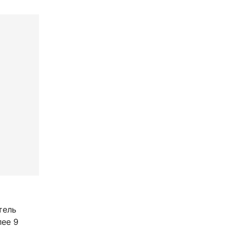
тель
лее 9