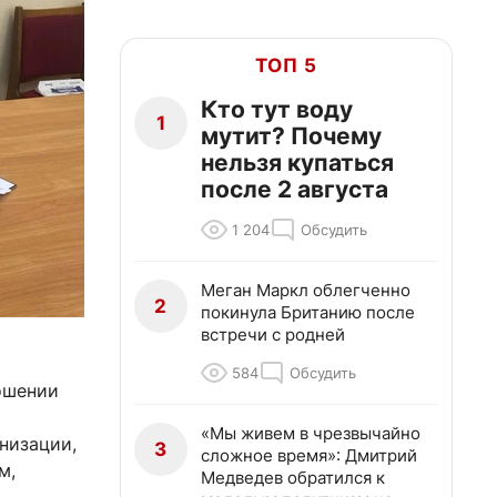
ТОП 5
Кто тут воду
1
мутит? Почему
нельзя купаться
после 2 августа
1 204
Обсудить
Меган Маркл облегченно
2
покинула Британию после
встречи с родней
584
Обсудить
ошении
«Мы живем в чрезвычайно
низации,
3
сложное время»: Дмитрий
м,
Медведев обратился к