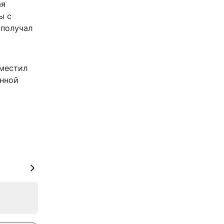
ая
ы с
 получал
зместил
енной