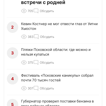
встречи с родней
705
Обсудить
Кевин Костнер не мог отвести глаз от Уитни
2
Хьюстон
383
Обсудить
Пляжи Псковской области: где можно и
3
нельзя купаться
375
Обсудить
Фестиваль «Псковские каникулы» собрал
4
почти 70 тысяч гостей
307
Обсудить
Губернатор проверил поставки бензина в
5
трех районах области