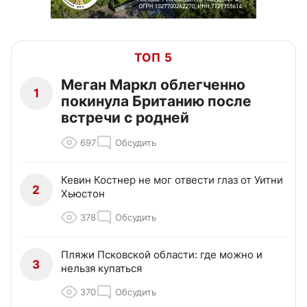
ТОП 5
Меган Маркл облегченно
1
покинула Британию после
встречи с родней
697
Обсудить
Кевин Костнер не мог отвести глаз от Уитни
2
Хьюстон
378
Обсудить
Пляжи Псковской области: где можно и
3
нельзя купаться
370
Обсудить