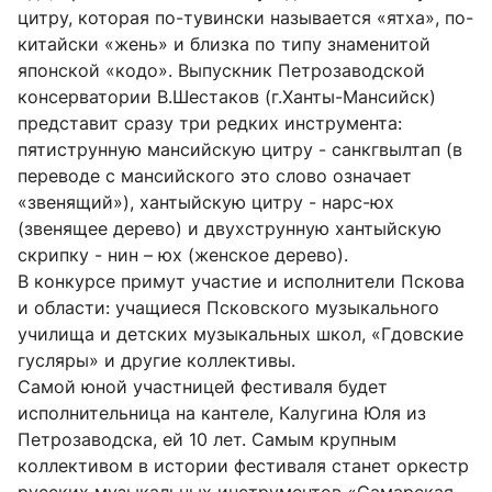
цитру, которая по-тувински называется «ятха», по-
китайски «жень» и близка по типу знаменитой
японской «кодо». Выпускник Петрозаводской
консерватории В.Шестаков (г.Ханты-Мансийск)
представит сразу три редких инструмента:
пятиструнную мансийскую цитру - санкгвылтап (в
переводе с мансийского это слово означает
«звенящий»), хантыйскую цитру - нарс-юх
(звенящее дерево) и двухструнную хантыйскую
скрипку - нин – юх (женское дерево).
В конкурсе примут участие и исполнители Пскова
и области: учащиеся Псковского музыкального
училища и детских музыкальных школ, «Гдовские
гусляры» и другие коллективы.
Самой юной участницей фестиваля будет
исполнительница на кантеле, Калугина Юля из
Петрозаводска, ей 10 лет. Самым крупным
коллективом в истории фестиваля станет оркестр