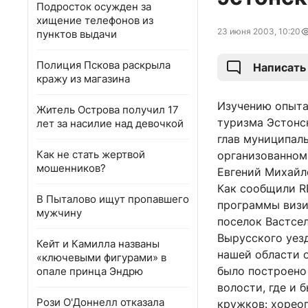
Подросток осужден за
хищение телефонов из
23 июня 2003, 10:20
пунктов выдачи
Полиция Пскова раскрыла
Написать
кражу из магазина
Изучению опыта
Житель Острова получил 17
туризма Эстонс
лет за насилие над девочкой
глав муниципал
Как не стать жертвой
организованном
мошенников?
Евгений Михайл
Как сообщили R
В Пыталово ищут пропавшего
программы визи
мужчину
поселок Вастсе
Вырусского уез
Кейт и Камилла названы
нашей области 
«ключевыми фигурами» в
было построено 
опале принца Эндрю
волости, где и 
Рози О'Доннелл отказала
кружков: хореог