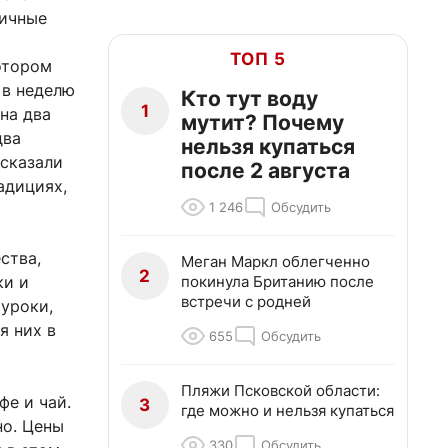
личные
ТОП 5
отором
 в неделю
Кто тут воду
1
на два
мутит? Почему
два
нельзя купаться
ссказали
после 2 августа
адициях,
1 246
Обсудить
ства,
Меган Маркл облегченно
2
покинула Британию после
ки и
встречи с родней
 уроки,
я них в
655
Обсудить
Пляжи Псковской области:
фе и чай.
3
где можно и нельзя купаться
но. Цены
330
Обсудить