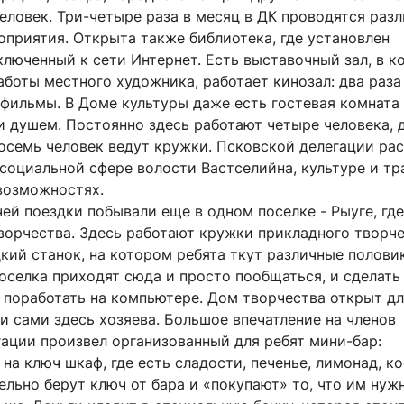
еловек. Три-четыре раза в месяц в ДК проводятся раз
оприятия. Открыта также библиотека, где установлен
люченный к сети Интернет. Есть выставочный зал, в к
боты местного художника, работает кинозал: два раза
фильмы. В Доме культуры даже есть гостевая комната 
и душем. Постоянно здесь работают четыре человека, 
восемь человек ведут кружки. Псковской делегации ра
социальной сфере волости Вастселийна, культуре и тр
возможностях.
ей поездки побывали еще в одном поселке - Рыуге, где
ворчества. Здесь работают кружки прикладного творче
кий станок, на котором ребята ткут различные полови
оселка приходят сюда и просто пообщаться, и сделать
 поработать на компьютере. Дом творчества открыт дл
и сами здесь хозяева. Большое впечатление на членов
гации произвел организованный для ребят мини-бар:
а ключ шкаф, где есть сладости, печенье, лимонад, ко
льно берут ключ от бара и «покупают» то, что им нуж