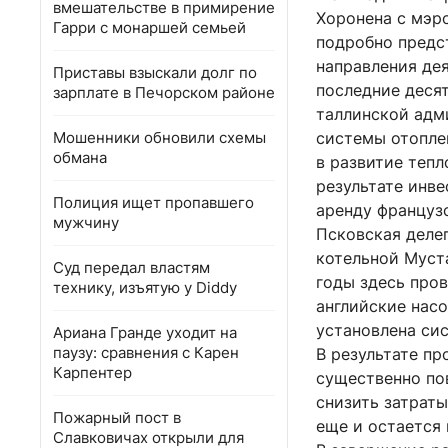
вмешательстве в примирение
Хоронена с мэр
Гарри с монаршей семьей
подробно предс
направления дея
Приставы взыскали долг по
последние десят
зарплате в Печорском районе
таллинской адм
Мошенники обновили схемы
системы отопле
обмана
в развитие тепл
результате инв
Полиция ищет пропавшего
аренду француз
мужчину
Псковская деле
котельной Муст
Суд передал властям
годы здесь про
технику, изъятую у Diddy
английские нас
установлена сис
Ариана Гранде уходит на
паузу: сравнения с Карен
В результате п
Карпентер
существенно по
снизить затраты
Пожарный пост в
еще и остается 
Славковичах открыли для