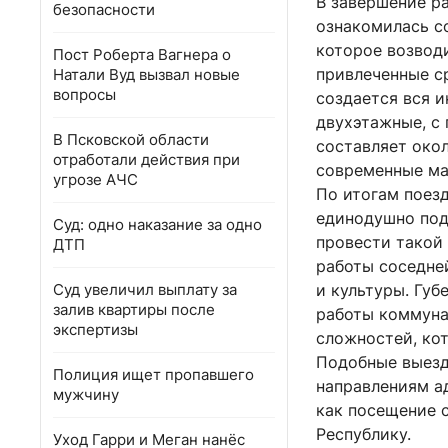
В завершение р
безопасности
ознакомилась с
которое возвод
Пост Роберта Вагнера о
привлеченные с
Натали Вуд вызвал новые
вопросы
создается вся 
двухэтажные, с
В Псковской области
составляет око
отработали действия при
современные ма
угрозе АЧС
По итогам поез
единодушно под
Суд: одно наказание за одно
провести такой
ДТП
работы соседней
Суд увеличил выплату за
и культуры. Губ
залив квартиры после
работы коммуна
экспертизы
сложностей, ко
Подобные выезд
Полиция ищет пропавшего
направлениям а
мужчину
как посещение 
Республику.
Уход Гарри и Меган нанёс