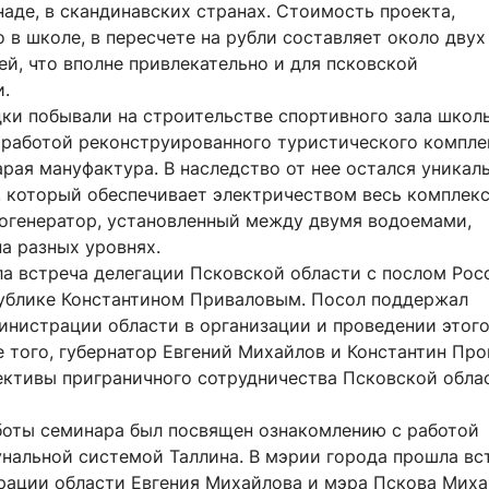
аде, в скандинавских странах. Стоимость проекта,
 в школе, в пересчете на рубли составляет около двух
й, что вполне привлекательно и для псковской
и.
дки побывали на строительстве спортивного зала школ
 работой реконструированного туристического комплек
рая мануфактура. В наследство от нее остался уникал
, который обеспечивает электричеством весь комплекс
огенератор, установленный между двумя водоемами,
а разных уровнях.
ла встреча делегации Псковской области с послом Рос
ублике Константином Приваловым. Посол поддержал
инистрации области в организации и проведении этог
 того, губернатор Евгений Михайлов и Константин Пр
ективы приграничного сотрудничества Псковской обла
боты семинара был посвящен ознакомлению с работой
альной системой Таллина. В мэрии города прошла вс
рации области Евгения Михайлова и мэра Пскова Миха