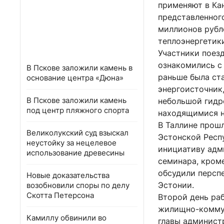
применяют в Кан
представленного
миллионов рубле
теплоэнергетик
Участники поез
ознакомились с
В Пскове заложили камень в
раньше была ста
основание центра «Дюна»
энергоисточник
В Пскове заложили камень
небольшой гидр
под центр пляжного спорта
находящимися н
В Таллине прош
Великолукский суд взыскал
Эстонской Респ
неустойку за нецелевое
инициативу адм
использование древесины
семинара, кроме
обсудили персп
Новые доказательства
Эстонии.
возобновили споры по делу
Скотта Петерсона
Второй день ра
жилищно-коммун
Камиллу обвинили во
главы админист