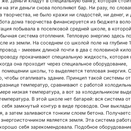
же. Деньги кладут в специальную банку, которая стоит
 на эти деньги снова пополняют бар. Ни разу, по слов
 творчества, не было кражи ни сладостей, ни денег, и
абота дома творчества финансируется из бюджета воло
гация побывала в поселковой средней школе, в которо
обычная система отопления. Тепловую энергию здесь п
ле из земли. На соседнем со школой поле на глубине 1
провод - змеевик длиной почти в два с половиной кил
проводу прокачивают специальную жидкость, которая 
когда она проходит через специальное оборудование,
 помещении школы, то выделяется тепловая энергия. О
о, чтобы отапливать здание. Принцип такой системы от
разнице температур, сравнивают с работой холодильни
мере низкая температура, а вот за холодильником выд
емпература. В этой школе нет батарей: вся система о
з себя замкнутый контур в виде проводов. Они выклад
ся, а затем заливаются тонким слоем бетона. Получаетс
 энергоисточником является земля. Эта система работ
и хорошо себя зарекомендовала. Подобное оборудовани