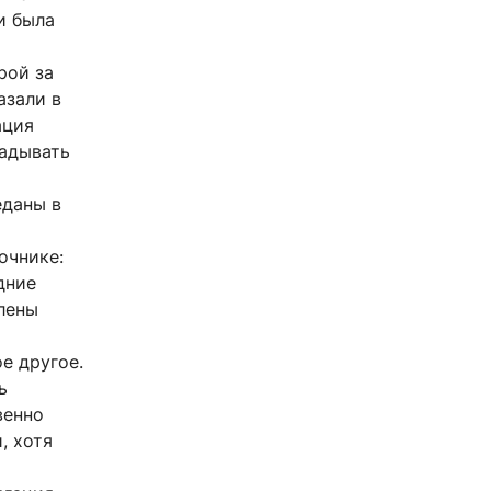
и была
рой за
азали в
ация
ладывать
еданы в
очнике:
дние
лены
е другое.
ь
венно
, хотя