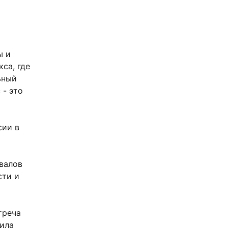
ы и
са, где
ьный
 - это
сии в
о
овалов
сти и
треча
ила