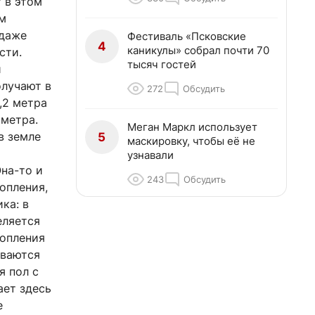
 в этом
ам
 даже
Фестиваль «Псковские
4
каникулы» собрал почти 70
сти.
тысяч гостей
й
олучают в
272
Обсудить
,2 метра
ометра.
Меган Маркл использует
в земле
5
маскировку, чтобы её не
узнавали
на-то и
243
Обсудить
опления,
ка: в
еляется
топления
ываются
я пол с
ает здесь
е