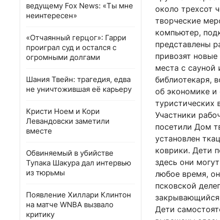
ведущему Fox News: «Ты мне
около трехсот ч
неинтересен»
творческие мер
компьютер, подк
«Отчаянный герцог»: Гарри
представлены ра
проиграл суд и остался с
привозят новые 
огромными долгами
места с сауной 
Шания Твейн: трагедия, едва
библиотекаря, 
не уничтожившая её карьеру
об экономике и 
туристических 
Кристи Ноем и Кори
Участники рабоч
Левандовски заметили
посетили Дом т
вместе
установлен ткац
коврики. Дети п
Обвиняемый в убийстве
здесь они могут
Тупака Шакура дал интервью
из тюрьмы
любое время, он
псковской деле
Появление Хиллари Клинтон
закрывающийся н
на матче WNBA вызвало
Дети самостояте
критику