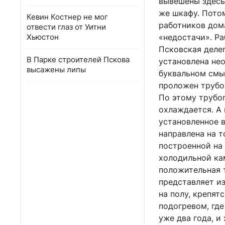
вывешены здесь 
же шкафу. Потом
Кевин Костнер не мог
работников дома
отвести глаз от Уитни
Хьюстон
«недостачи». Р
Псковская деле
В Парке строителей Пскова
установлена не
высажены липы
буквальном смыс
проложен трубо
По этому трубо
охлаждается. А 
установленное в
направлена на т
построенной на 
холодильной ка
положительная т
представляет и
на полу, крепят
подогревом, где
уже два года, 