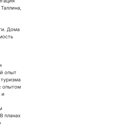
егация
Таллина,
ги. Дома
мость
и
ой опыт
 туризма
с опытом
 и
м
В планах
ю