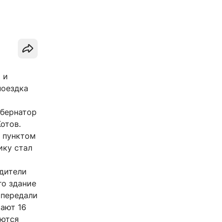
 и
поездка
убернатор
отов.
м пунктом
ику стал
одители
го здание
 передали
тают 16
аются