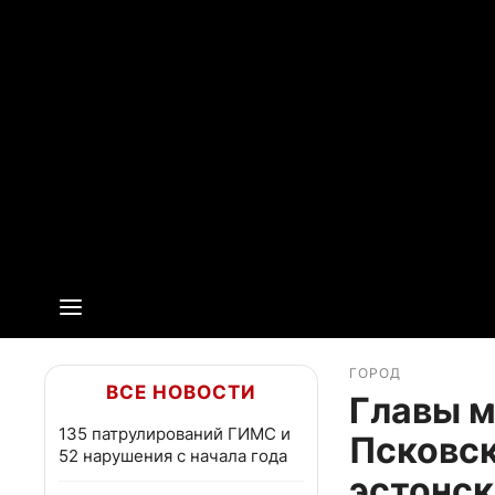
ГОРОД
ВСЕ НОВОСТИ
Главы 
135 патрулирований ГИМС и
Псковск
52 нарушения с начала года
эстонск