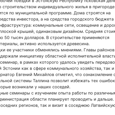
абочей поездки в Эстонскую Республику псковская дел
о строительством индивидуального жилья в пригороде 
ится по муниципальной программе. Дома строятся на
редства инвестора, а на средства городского бюджета
инфраструктура: коммунальные сети, освещение и доро
 плоской крышей, одинаковым дизайном. Средняя стои
ло 50 тысяч долларов. В строительстве применяются
териалы, активно используется древесина.
дки ее участники обменялись мнениями. Главы районов
держали инициативу областной исполнительной власт
 семинар, в рамках которого удалось увидеть передов
 Эстонии как в сфере коммунального хозяйства, так и
ернатор Евгений Михайлов отметил, что ознакомление 
льной системы Таллина позволит избежать тех ошибок
торые возникали у наших соседей.
ные семинары с изучением опыта работы по различны
дминистрация области планирует проводить и дальше. 
соседних регионов, так и визит в соседнюю Латвийску