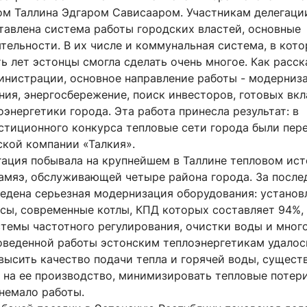
ом Таллина Эдгаром Сависааром. Участникам делегаци
тавлена система работы городских властей, основные
тельности. В их числе и коммунальная система, в кото
ь лет эстонцы смогла сделать очень многое. Как расск
инистрации, основное направление работы - модерниз
ния, энергосбережение, поиск инвесторов, готовых вк
оэнергетики города. Эта работа принесла результат: в
естиционного конкурса тепловые сети города были пер
ской компании «Талкия».
гация побывала на крупнейшем в Таллине тепловом ист
амяэ, обслуживающей четыре района города. За после
ведена серьезная модернизация оборудования: установ
осы, современные котлы, КПД которых составляет 94%,
темы частотного регулирования, очистки воды и много
роведенной работы эстонским теплоэнергетикам удалос
высить качество подачи тепла и горячей воды, сущест
 на ее производство, минимизировать тепловые потери
немало работы.