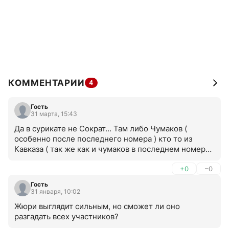
КОММЕНТАРИИ
4
Гость
31 марта, 15:43
Да в сурикате не Сократ... Там либо Чумаков ( 
особенно после последнего номера ) кто то из 
Кавказа ( так же как и чумаков в последнем номере ) 
возможно как раз подмечу жюри что может быть 
Арсений Бородин
+0
–0
Гость
31 января, 10:02
Жюри выглядит сильным, но сможет ли оно 
разгадать всех участников?